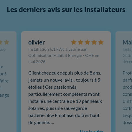
Les derniers avis sur les installateurs
olivier
Ma
FE66
Installation 6,1 kWc à Laurie par
Insta
Optimisation Habitat Energie - OHE en
Gâtin
mai 2026
déce
ux
Client chez eux depuis plus de 8 ans,
Prof
ion!
j'émets un nouvel avis... toujours à 5
parf
faire
étoiles ! Ces passionnés
produ
i
particulièrement compétents m'ont
cons
hange
installé une centrale de 19 panneaux
L'in
solaires, puis une sauvegarde
coffr
batterie 5kw Emphase, du très haut
L'éq
de gamme. …
doss
Lire la suite