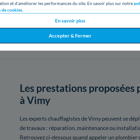
ation et d’améliorer les performances du site. En savoir plus sur notre
pol
n de cookies.
'infos sur l'artisan
En savoir plus
Accepter & Fermer
Voir
1839
artisans d
Les prestations proposées p
à Vimy
Les experts chauffagistes de Vimy peuvent se dépl
de travaux : réparation, maintenance ou installat
Retrouvez ci-dessous quand appeler un plombier c