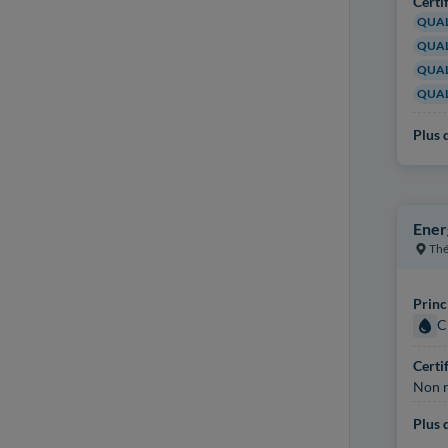
Certi
QUAL
QUAL
QUAL
QUAL
Plus d
Ener
Thé
Princ
C
Certi
Non r
Plus d