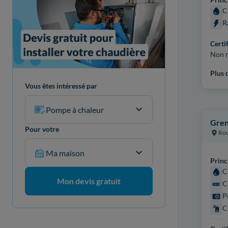
C
R
Certi
Non r
Plus d
Vous êtes intéressé par
Pompe à chaleur
Gren
Pour votre
Ro
Ma maison
Princ
C
Mon devis gratuit
C
P
C