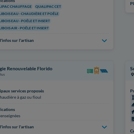
fications
Pl
IPAC CHAUFFAGE
QUALIPAC CET
IBOIS EAU - CHAUDIÈRE ET POÊLE
IBOIS EAU - POÊLE ET INSERT
IBOIS AIR - POÊLE ET INSERT
'infos sur l'artisan
gie Renouvelable Florido
S
lus
ipaux services proposés
Pr
haudière à gaz ou fioul
fications
enseignées
'infos sur l'artisan
Ce