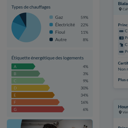
Bial
Types de chauffages
Cah
Gaz
59%
Électricité
22%
Princ
C
Fioul
11%
P
Autre
8%
C
P
Étiquette énergétique des logements
Certi
A
4%
Non r
B
3%
Plus d
C
9%
D
30%
E
34%
F
16%
Hour
G
6%
Vi
Princ