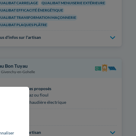
UALIBAT CARRELAGE
QUALIBAT MENUISERIE EXTÉRIEURE
UALIBAT EFFICACITÉ ÉNERGÉTIQUE
UALIBAT TRANSFORMATION MAÇONNERIE
UALIBAT PLAQUES PLÂTRE
us d'infos sur l'artisan
au Bon Tuyau
Givenchy-en-Gohelle
incipaux services proposés
Chaudière à gaz ou fioul
Radiateur et chaudière électrique
rtifications
on renseignées
us d'infos sur l'artisan
nnaliser