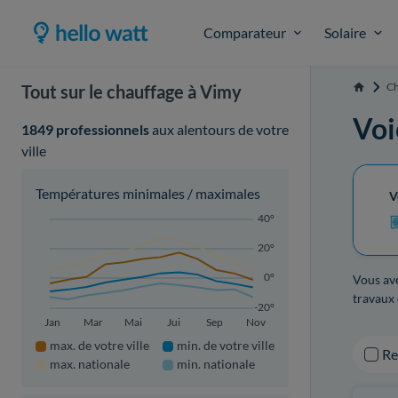
Comparateur
Solaire
Ch
Tout sur le chauffage à Vimy
Accueil
Voi
1849 professionnels
aux alentours de votre
ville
Températures minimales / maximales
V
40°
20°
0°
Vous ave
travaux 
-20°
Jan
Mar
Mai
Jui
Sep
Nov
max. de votre ville
min. de votre ville
R
max. nationale
min. nationale