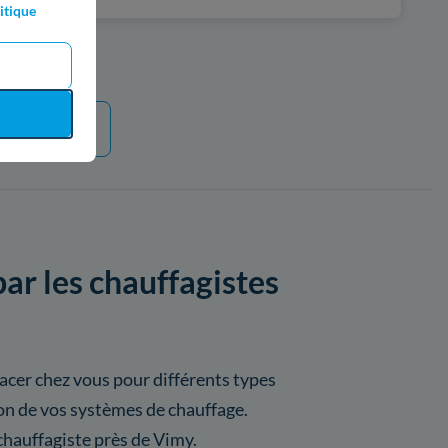
itique
e plus
ar les chauffagistes
acer chez vous pour différents types
ion de vos systèmes de chauffage.
hauffagiste près de Vimy.