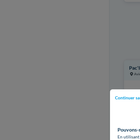
Pac'I
Avi
Princ
I
Continuer sa
I
C
P
Pouvons-no
Certi
En utilisant
QUAL