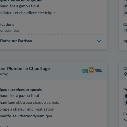
haudière à gaz ou fioul
adiateur et chaudière électrique
fications
Ce
enseignées
Q
'infos sur l'artisan
Pl
ier Plomberie Chauffage
D
uvroy
ipaux services proposés
Pr
haudière à gaz ou fioul
hauffage et/ou eau chaude au bois
ompe à chaleur et climatisation
Ce
hauffe-eau thermodynamique
N