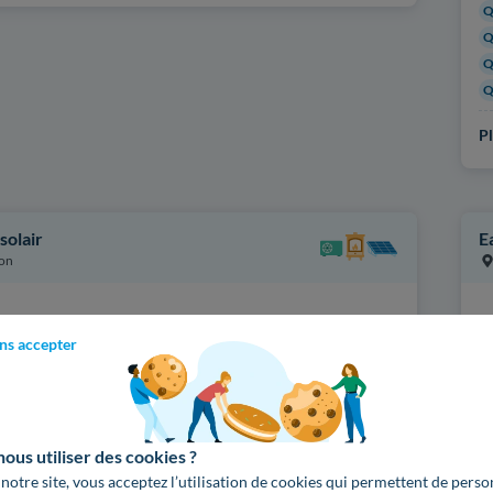
Q
Q
Q
Q
Pl
solair
E
on
ipaux services proposés
Pr
solation des murs par l'extérieur
ns accepter
solation des combles perdus
hauffage et/ou eau chaude au bois
Ce
ompe à chaleur et climatisation
N
us utiliser des cookies ?
fications
Pl
 notre site, vous acceptez l’utilisation de cookies qui permettent de perso
IBAT PAC
QUALIBAT ITI
QUALIBAT ITE