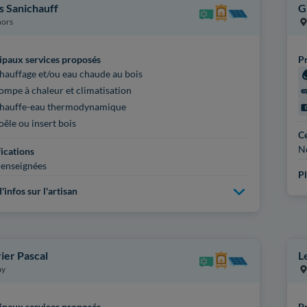
as Sanichauff
G
ors
ipaux services proposés
Pr
hauffage et/ou eau chaude au bois
ompe à chaleur et climatisation
hauffe-eau thermodynamique
oêle ou insert bois
Ce
N
fications
enseignées
Pl
'infos sur l'artisan
ier Pascal
L
my
ipaux services proposés
Pr