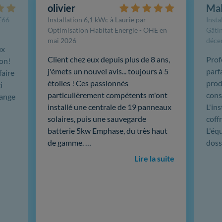
olivier
Ma
FE66
Installation 6,1 kWc à Laurie par
Insta
Optimisation Habitat Energie - OHE en
Gâtin
mai 2026
déce
ux
Client chez eux depuis plus de 8 ans,
Prof
ion!
j'émets un nouvel avis... toujours à 5
parf
faire
étoiles ! Ces passionnés
produ
i
particulièrement compétents m'ont
cons
hange
installé une centrale de 19 panneaux
L'in
solaires, puis une sauvegarde
coffr
batterie 5kw Emphase, du très haut
L'éq
de gamme. …
doss
Lire la suite