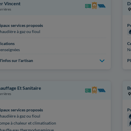
r Vincent
D
rrières
ipaux services proposés
Pr
haudière à gaz ou fioul
fications
Ce
enseignées
N
'infos sur l'artisan
Pl
hauffage Et Sanitaire
B
rrières
ipaux services proposés
Pr
haudière à gaz ou fioul
ompe à chaleur et climatisation
hauffe-eau thermodynamique