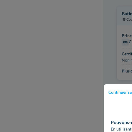
Bati
Cou
Princ
C
Certi
Non r
Plus d
Continuer sa
Pouvons-no
En utilisant