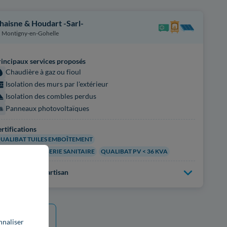
haisne & Houdart -Sarl-
Montigny-en-Gohelle
incipaux services proposés
Chaudière à gaz ou fioul
Isolation des murs par l'extérieur
Isolation des combles perdus
Panneaux photovoltaïques
rtifications
UALIBAT TUILES EMBOÎTEMENT
UALIBAT PLOMBERIE SANITAIRE
QUALIBAT PV < 36 KVA
us d'infos sur l'artisan
e plus
nnaliser