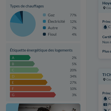
Hoye
Types de chauffages
Cou
Gaz
77%
Électricité
12%
Princ
C
Autre
7%
Fioul
4%
Certi
Non r
Étiquette énergétique des logements
Plus d
A
2%
B
5%
C
20%
Tl C
D
34%
Cou
E
27%
F
10%
Princ
G
3%
C
P
C