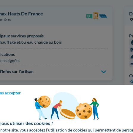
max Hauts De France
D
rrières
ipaux services proposés
Pr
hauffage et/ou eau chaude au bois
fications
enseignées
'infos sur l'artisan
Ce
Q
Q
ns accepter
Pl
us utiliser des cookies ?
Voir
1756
artisans d
 notre site, vous acceptez l’utilisation de cookies qui permettent de perso