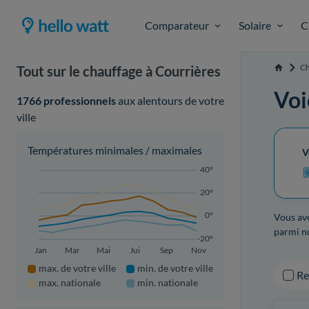
Comparateur
Solaire
C
Ch
Tout sur le chauffage à Courrières
Accueil
Voi
1766 professionnels
aux alentours de votre
ville
Températures minimales / maximales
V
40°
20°
0°
Vous ave
parmi no
-20°
Jan
Mar
Mai
Jui
Sep
Nov
max. de votre ville
min. de votre ville
R
max. nationale
min. nationale