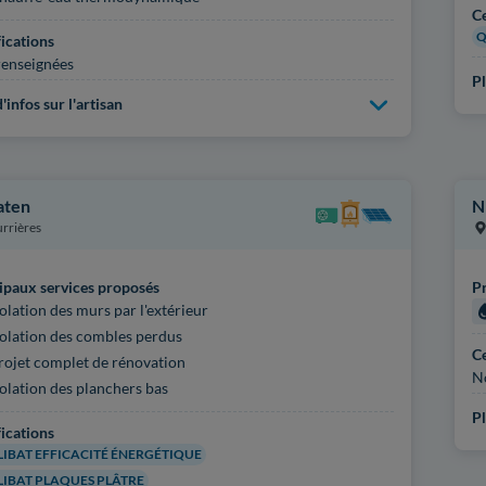
Ce
Q
fications
enseignées
Pl
'infos sur l'artisan
aten
N
rrières
ipaux services proposés
Pr
solation des murs par l'extérieur
solation des combles perdus
Ce
rojet complet de rénovation
N
solation des planchers bas
Pl
fications
IBAT EFFICACITÉ ÉNERGÉTIQUE
IBAT PLAQUES PLÂTRE