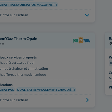
IBAT TRANSFORMATION MAÇONNERIE
'infos sur l'artisan
nn'Gaz Therm'Opale
B
vin
ipaux services proposés
Pr
haudière à gaz ou fioul
ompe à chaleur et climatisation
Ce
hauffe-eau thermodynamique
N
fications
Pl
IBAT PAC
QUALIBAT REMPLACEMENT CHAUDIÈRE
'infos sur l'artisan