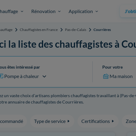
hauffage
Rénovation
Application
J'obt
auffage
Chauffagistes en France
Pas-de-Calais
Courrières
ci la liste des chauffagistes à Co
ous êtes intéressé par
Pour votre
Pompe à chaleur
Ma maison
z un vaste choix d'artisans plombiers chauffagistes travaillant à (Pas-de-
tre annuaire de chauffagistes de Courrières.
ecommandé
Type de service
Certifications
Zone