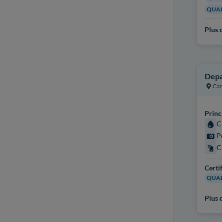
QUAL
Plus d
Depa
Car
Princ
C
P
C
Certi
QUAL
Plus d