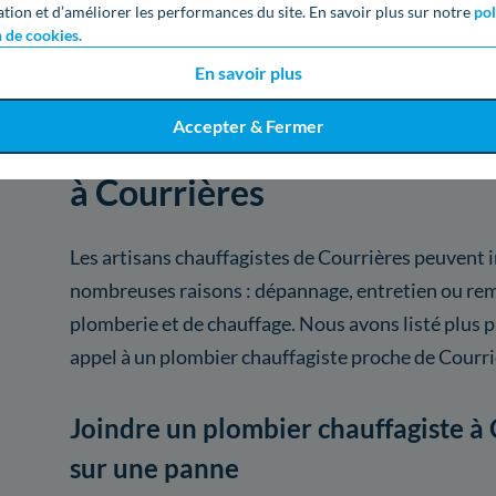
ation et d’améliorer les performances du site. En savoir plus sur notre
pol
n de cookies.
En savoir plus
Accepter & Fermer
Voici les services proposés 
à Courrières
Les artisans chauffagistes de Courrières peuvent 
nombreuses raisons : dépannage, entretien ou rem
plomberie et de chauffage. Nous avons listé plus 
appel à un plombier chauffagiste proche de Courri
Joindre un plombier chauffagiste à 
sur une panne