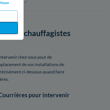
itique
par les chauffagistes
intervenir chez vous pour de
placement de vos installations de
précisément ci-dessous quand faire
ères.
Courrières pour intervenir