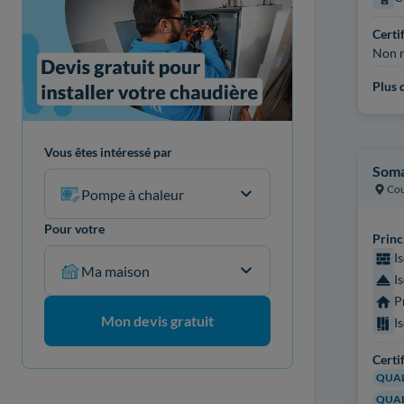
Certi
Non r
Plus d
Vous êtes intéressé par
Som
Cou
Pompe à chaleur
Pour votre
Princ
I
Ma maison
I
P
Mon devis gratuit
I
Certi
QUAL
QUAL