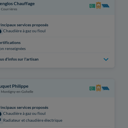
englos Chauffage
Courrières
incipaux services proposés
Chaudière à gaz ou fioul
rtifications
on renseignées
us d'infos sur l'artisan
uquet Philippe
Montigny-en-Gohelle
incipaux services proposés
Chaudière à gaz ou fioul
Radiateur et chaudière électrique