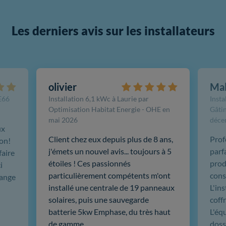
Les derniers avis sur les installateurs
olivier
Ma
FE66
Installation 6,1 kWc à Laurie par
Insta
Optimisation Habitat Energie - OHE en
Gâtin
mai 2026
déce
ux
Client chez eux depuis plus de 8 ans,
Prof
ion!
j'émets un nouvel avis... toujours à 5
parf
faire
étoiles ! Ces passionnés
produ
i
particulièrement compétents m'ont
cons
hange
installé une centrale de 19 panneaux
L'in
solaires, puis une sauvegarde
coffr
batterie 5kw Emphase, du très haut
L'éq
de gamme. …
doss