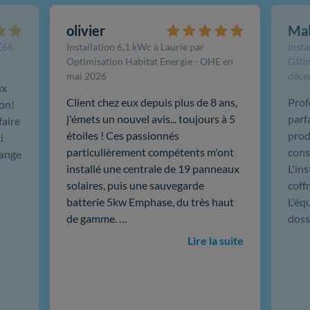
olivier
Ma
FE66
Installation 6,1 kWc à Laurie par
Insta
Optimisation Habitat Energie - OHE en
Gâtin
mai 2026
déce
ux
Client chez eux depuis plus de 8 ans,
Prof
ion!
j'émets un nouvel avis... toujours à 5
parf
faire
étoiles ! Ces passionnés
produ
i
particulièrement compétents m'ont
cons
hange
installé une centrale de 19 panneaux
L'in
solaires, puis une sauvegarde
coffr
batterie 5kw Emphase, du très haut
L'éq
de gamme. …
doss
Lire la suite