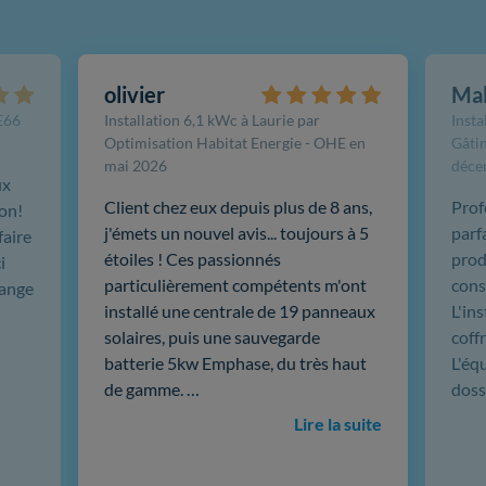
olivier
Ma
FE66
Installation 6,1 kWc à Laurie par
Insta
Optimisation Habitat Energie - OHE en
Gâtin
mai 2026
déce
ux
Client chez eux depuis plus de 8 ans,
Prof
ion!
j'émets un nouvel avis... toujours à 5
parf
faire
étoiles ! Ces passionnés
produ
i
particulièrement compétents m'ont
cons
hange
installé une centrale de 19 panneaux
L'in
solaires, puis une sauvegarde
coffr
batterie 5kw Emphase, du très haut
L'éq
de gamme. …
doss
Lire la suite