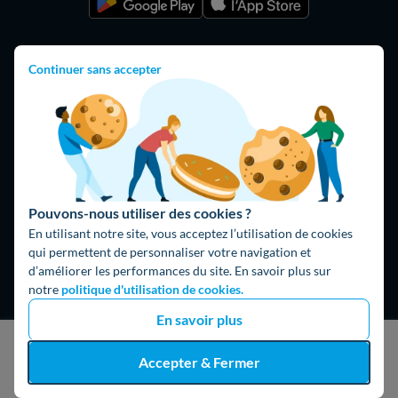
Continuer sans accepter
Hello What ?
Pouvons-nous utiliser des cookies ?
Blog
En utilisant notre site, vous acceptez l’utilisation de cookies
qui permettent de personnaliser votre navigation et
L'équipe de rédaction
d’améliorer les performances du site. En savoir plus sur
Hello Watt Espagne
notre
politique d'utilisation de cookies.
En savoir plus
Hello Team
J'obtiens un devis gratuit
Accepter & Fermer
Jobs