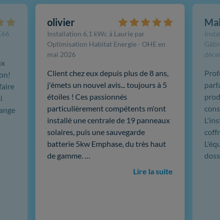
olivier
Ma
FE66
Installation 6,1 kWc à Laurie par
Insta
Optimisation Habitat Energie - OHE en
Gâtin
mai 2026
déce
ux
Client chez eux depuis plus de 8 ans,
Prof
ion!
j'émets un nouvel avis... toujours à 5
parf
faire
étoiles ! Ces passionnés
produ
i
particulièrement compétents m'ont
cons
hange
installé une centrale de 19 panneaux
L'in
solaires, puis une sauvegarde
coffr
batterie 5kw Emphase, du très haut
L'éq
de gamme. …
doss
Lire la suite