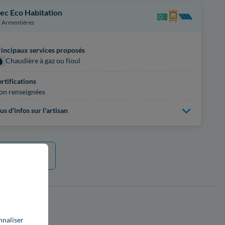
lec Eco Habitation
Armentières
incipaux services proposés
Chaudière à gaz ou fioul
rtifications
on renseignées
us d'infos sur l'artisan
e plus
nnaliser