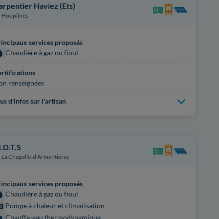
arpentier Haviez (Ets)
Houplines
incipaux services proposés
Chaudière à gaz ou fioul
rtifications
on renseignées
us d'infos sur l'artisan
.D.T.S
La Chapelle-d'Armentières
incipaux services proposés
Chaudière à gaz ou fioul
Pompe à chaleur et climatisation
Chauffe-eau thermodynamique