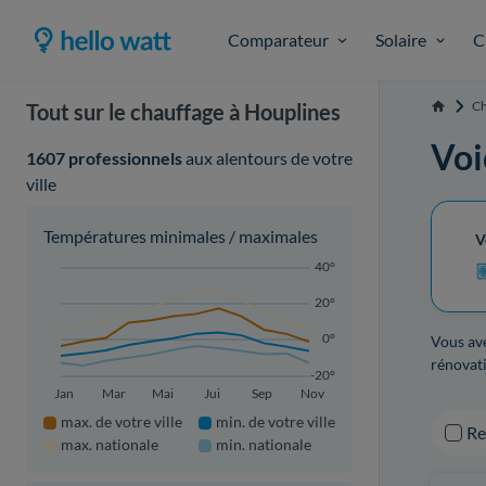
Comparateur
Solaire
C
Ch
Tout sur le chauffage à Houplines
Accueil
Voi
1607 professionnels
aux alentours de votre
ville
Températures minimales / maximales
V
40°
20°
0°
Vous ave
rénovati
-20°
Jan
Mar
Mai
Jui
Sep
Nov
max. de votre ville
min. de votre ville
R
max. nationale
min. nationale