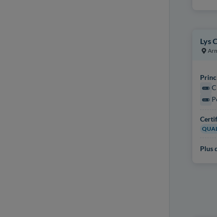
Lys 
Arm
Princ
C
P
Certi
QUAL
Plus d