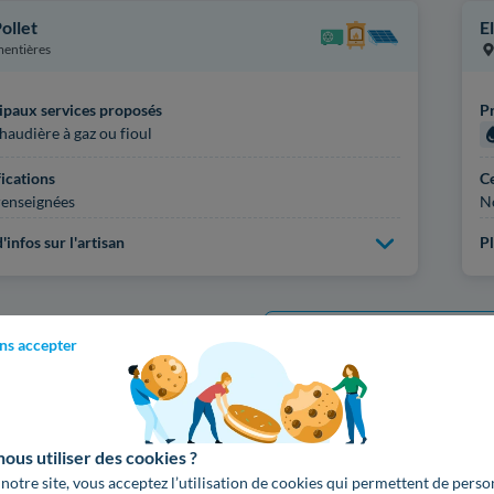
Pollet
E
entières
ipaux services proposés
Pr
haudière à gaz ou fioul
fications
Ce
enseignées
N
'infos sur l'artisan
Pl
Voir
1597
artisans d
ns accepter
us utiliser des cookies ?
 notre site, vous acceptez l’utilisation de cookies qui permettent de perso