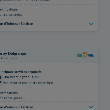
rtifications
on renseignées
us d'infos sur l'artisan
eroy Delgrange
Armentières
incipaux services proposés
Chaudière à gaz ou fioul
Radiateur et chaudière électrique
rtifications
on renseignées
us d'infos sur l'artisan