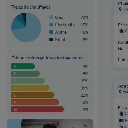
Chai
Types de chauffages
Hou
Gaz
72%
Électricité
15%
Princ
C
Autre
8%
Fioul
5%
Certi
Non r
Étiquette énergétique des logements
Plus d
A
4%
B
8%
C
22%
Acti
D
35%
Hou
E
22%
F
8%
Princ
G
2%
C
P
C