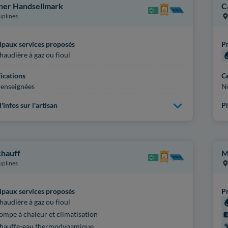
ner Handsellmark
C
plines
ipaux services proposés
Pr
haudière à gaz ou fioul
fications
Ce
enseignées
N
'infos sur l'artisan
Pl
chauff
M
plines
ipaux services proposés
Pr
haudière à gaz ou fioul
ompe à chaleur et climatisation
hauffe-eau thermodynamique