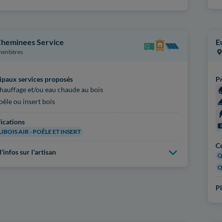
Cheminees Service
E
entières
ipaux services proposés
Pr
hauffage et/ou eau chaude au bois
oêle ou insert bois
fications
IBOIS AIR - POÊLE ET INSERT
Ce
'infos sur l'artisan
Q
Q
Pl