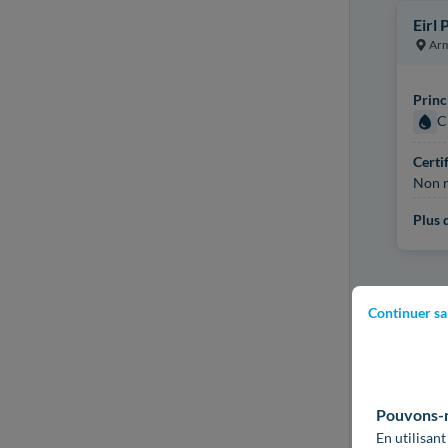
Eirl 
Arm
Princ
C
Certi
Non r
Plus d
Continuer sa
Pouvons-no
En utilisant