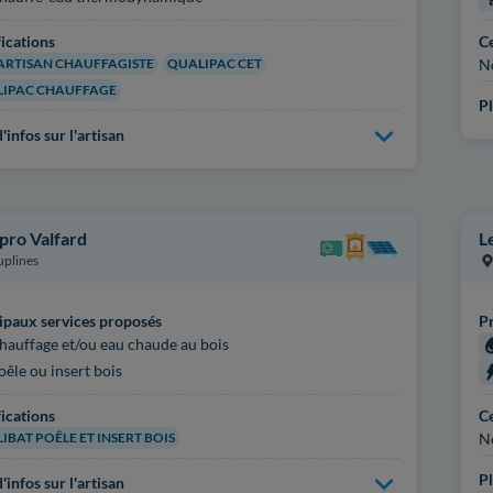
fications
Ce
ARTISAN CHAUFFAGISTE
QUALIPAC CET
N
IPAC CHAUFFAGE
Pl
'infos sur l'artisan
pro Valfard
L
plines
ipaux services proposés
Pr
hauffage et/ou eau chaude au bois
oêle ou insert bois
fications
Ce
IBAT POÊLE ET INSERT BOIS
N
Pl
'infos sur l'artisan