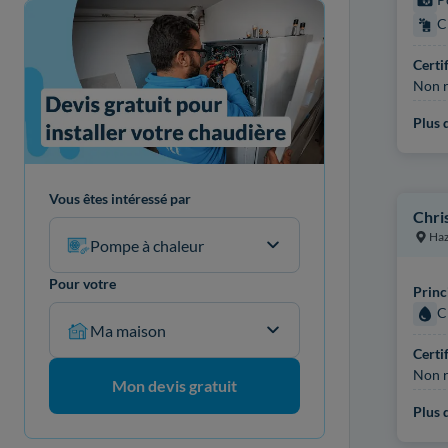
C
Certi
Non r
Plus d
Vous êtes intéressé par
Chri
Ha
Pompe à chaleur
Pour votre
Princ
C
Ma maison
Certi
Non r
Mon devis gratuit
Plus d