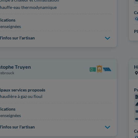
hauffe-eau thermodynamique
Ce
Q
fications
enseignées
Pl
'infos sur l'artisan
stophe Truyen
H
zebrouck
ipaux services proposés
Pr
haudière à gaz ou fioul
fications
enseignées
'infos sur l'artisan
Ce
Q