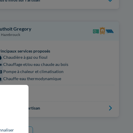
uthoit Gregory
Hazebrouck
incipaux services proposés
Chaudière à gaz ou fioul
Chauffage et/ou eau chaude au bois
Pompe à chaleur et climatisation
Chauffe-eau thermodynamique
rtifications
on renseignées
us d'infos sur l'artisan
nnaliser