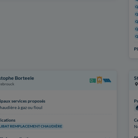
Q
Q
Q
Q
Q
Pl
stophe Borteele
S
zebrouck
ipaux services proposés
Pr
haudière à gaz ou fioul
fications
Ce
IBAT REMPLACEMENT CHAUDIÈRE
N
Pl