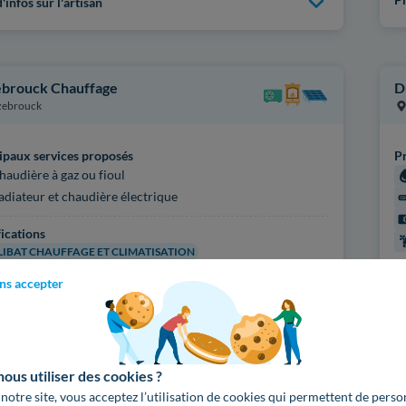
'infos sur l'artisan
brouck Chauffage
D
zebrouck
ipaux services proposés
Pr
haudière à gaz ou fioul
adiateur et chaudière électrique
fications
IBAT CHAUFFAGE ET CLIMATISATION
Ce
ns accepter
'infos sur l'artisan
N
Pl
us utiliser des cookies ?
 notre site, vous acceptez l’utilisation de cookies qui permettent de perso