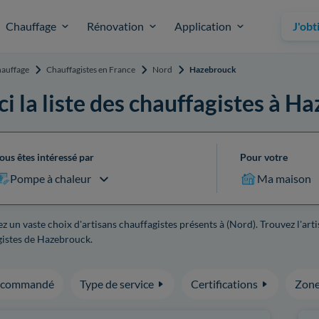
Chauffage
Rénovation
Application
J'obt
auffage
Chauffagistes en France
Nord
Hazebrouck
ci la liste des chauffagistes à 
ous êtes intéressé par
Pour votre
Pompe à chaleur
Ma maison
z un vaste choix d'artisans chauffagistes présents à (Nord). Trouvez l'ar
gistes de Hazebrouck.
ecommandé
Type de service
Certifications
Zone