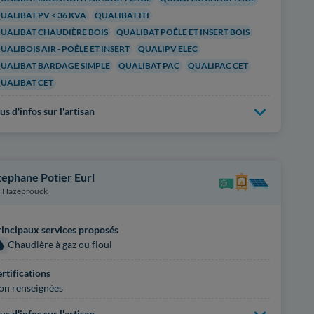
UALIBAT PV < 36 KVA
QUALIBAT ITI
UALIBAT CHAUDIÈRE BOIS
QUALIBAT POÊLE ET INSERT BOIS
UALIBOIS AIR - POÊLE ET INSERT
QUALIPV ELEC
UALIBAT BARDAGE SIMPLE
QUALIBAT PAC
QUALIPAC CET
UALIBAT CET
us d'infos sur l'artisan
tephane Potier Eurl
Hazebrouck
incipaux services proposés
Chaudière à gaz ou fioul
rtifications
on renseignées
us d'infos sur l'artisan