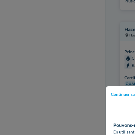
Plus d
Haze
Ha
Princ
C
R
Certi
QUAL
Continuer sa
Plus d
Pouvons-no
En utilisant