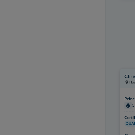
Chri
Ha
Princ
C
Certi
QUAL