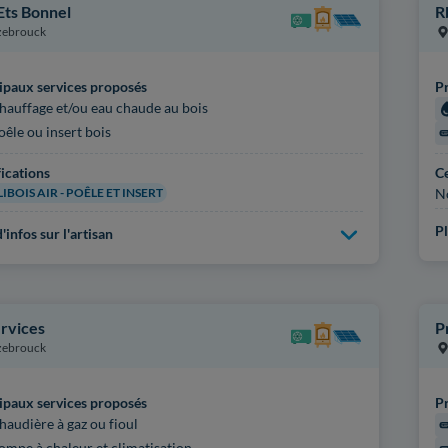
 Ets Bonnel
R
zebrouck
ipaux services proposés
Pr
hauffage et/ou eau chaude au bois
oêle ou insert bois
fications
Ce
IBOIS AIR - POÊLE ET INSERT
N
Pl
'infos sur l'artisan
ervices
P
zebrouck
ipaux services proposés
Pr
haudière à gaz ou fioul
ompe à chaleur et climatisation