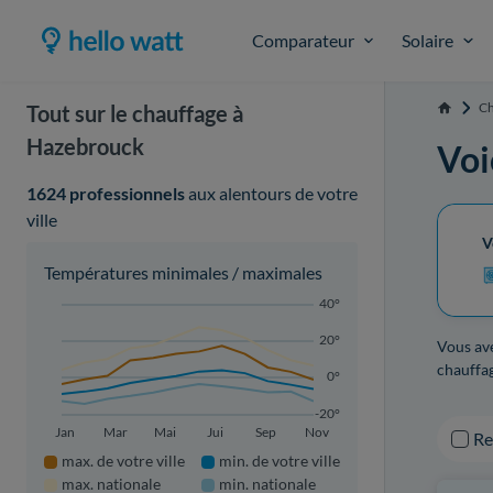
Comparateur
Solaire
Ch
Tout sur le chauffage à
Accueil
Hazebrouck
Voi
1624 professionnels
aux alentours de votre
ville
V
Températures minimales / maximales
40°
20°
Vous ave
chauffa
0°
-20°
Jan
Mar
Mai
Jui
Sep
Nov
R
max. de votre ville
min. de votre ville
max. nationale
min. nationale