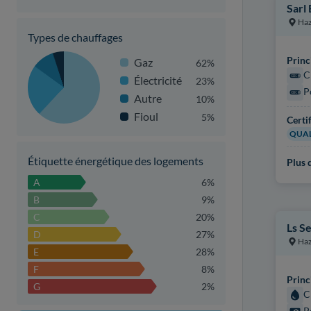
Sarl
Ha
Types de chauffages
Princ
Gaz
62%
C
Électricité
23%
P
Autre
10%
Fioul
5%
Certi
QUAL
Étiquette énergétique des logements
Plus d
A
6%
B
9%
C
20%
Ls S
D
27%
Ha
E
28%
F
8%
Princ
G
2%
C
P