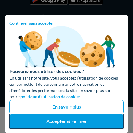
Continuer sans accepter
Hello What ?
Pouvons-nous utiliser des cookies ?
Blog
En utilisant notre site, vous acceptez l’utilisation de cookies
qui permettent de personnaliser votre navigation et
L'équipe de rédaction
d’améliorer les performances du site. En savoir plus sur
Hello Watt Espagne
notre
politique d'utilisation de cookies.
En savoir plus
Hello Team
J'obtiens un devis gratuit
Accepter & Fermer
Jobs
Parrainage