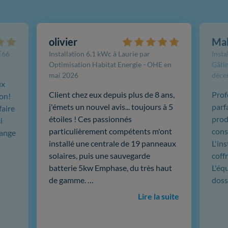
olivier
Ma
FE66
Installation 6,1 kWc à Laurie par
Insta
Optimisation Habitat Energie - OHE en
Gâtin
mai 2026
déce
ux
Client chez eux depuis plus de 8 ans,
Prof
ion!
j'émets un nouvel avis... toujours à 5
parf
faire
étoiles ! Ces passionnés
produ
i
particulièrement compétents m'ont
cons
hange
installé une centrale de 19 panneaux
L'in
solaires, puis une sauvegarde
coffr
batterie 5kw Emphase, du très haut
L'éq
de gamme. …
doss
Lire la suite