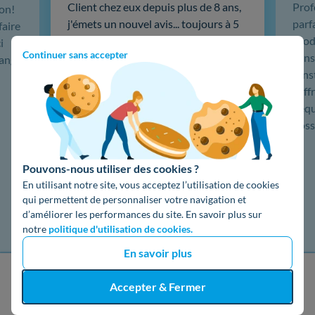
Client chez eux depuis plus de 8 ans,
Prof
ion!
j'émets un nouvel avis... toujours à 5
parf
faire
étoiles ! Ces passionnés
produ
i
Continuer sans accepter
particulièrement compétents m'ont
cons
hange
installé une centrale de 19 panneaux
L'in
solaires, puis une sauvegarde
coffr
batterie 5kw Emphase, du très haut
L'éq
de gamme. …
doss
Lire la suite
Pouvons-nous utiliser des cookies ?
En utilisant notre site, vous acceptez l’utilisation de cookies
qui permettent de personnaliser votre navigation et
d’améliorer les performances du site. En savoir plus sur
notre
politique d'utilisation de cookies.
En savoir plus
J'obtiens un devis gratuit
Accepter & Fermer