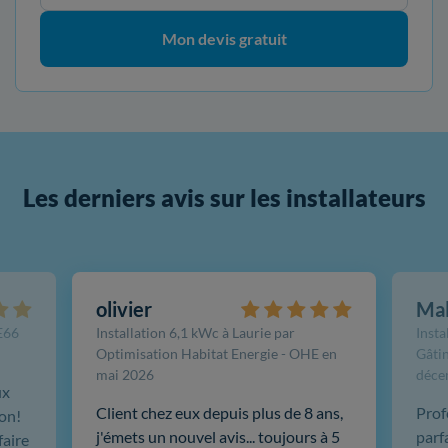
Mon devis gratuit
Les derniers avis sur les installateurs
olivier
Ma
FE66
Installation 6,1 kWc à Laurie par
Insta
Optimisation Habitat Energie - OHE en
Gâtin
mai 2026
déce
ux
Client chez eux depuis plus de 8 ans,
Prof
ion!
j'émets un nouvel avis... toujours à 5
parf
faire