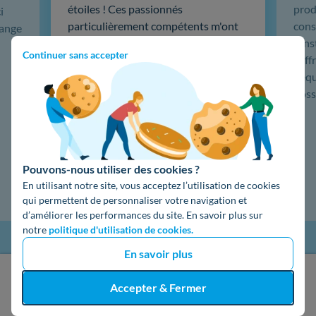
étoiles ! Ces passionnés
produ
i
particulièrement compétents m'ont
cons
hange
installé une centrale de 19 panneaux
L'in
Continuer sans accepter
solaires, puis une sauvegarde
coffr
batterie 5kw Emphase, du très haut
L'éq
de gamme. …
doss
Lire la suite
Pouvons-nous utiliser des cookies ?
En utilisant notre site, vous acceptez l’utilisation de cookies
qui permettent de personnaliser votre navigation et
d’améliorer les performances du site. En savoir plus sur
notre
politique d'utilisation de cookies.
En savoir plus
J'obtiens un devis gratuit
Accepter & Fermer