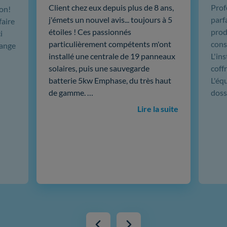
Client chez eux depuis plus de 8 ans,
Prof
ion!
j'émets un nouvel avis... toujours à 5
parf
faire
étoiles ! Ces passionnés
produ
i
particulièrement compétents m'ont
cons
hange
installé une centrale de 19 panneaux
L'in
solaires, puis une sauvegarde
coffr
batterie 5kw Emphase, du très haut
L'éq
de gamme. …
doss
Lire la suite