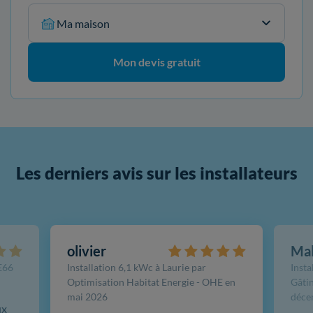
Ma maison
Mon devis gratuit
Les derniers avis sur les installateurs
olivier
Ma
FE66
Installation 6,1 kWc à Laurie par
Insta
Optimisation Habitat Energie - OHE en
Gâtin
mai 2026
déce
ux