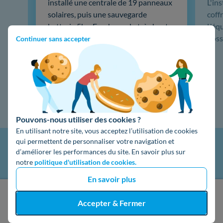
installé une centrale de 19 panneaux
L'in
solaires, puis une sauvegarde
coffr
batterie 5kw Emphase, du très haut
L'éq
de gamme. …
doss
Continuer sans accepter
Lire la suite
Pouvons-nous utiliser des cookies ?
En utilisant notre site, vous acceptez l’utilisation de cookies
qui permettent de personnaliser votre navigation et
d’améliorer les performances du site. En savoir plus sur
notre
politique d'utilisation de cookies.
En savoir plus
J'obtiens un devis gratuit
Accepter & Fermer