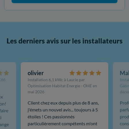
Les derniers avis sur les installateurs
olivier
Ma
FE66
Installation 6,1 kWc à Laurie par
Insta
Optimisation Habitat Energie - OHE en
Gâtin
mai 2026
déce
ux
Client chez eux depuis plus de 8 ans,
Prof
ion!
j'émets un nouvel avis... toujours à 5
parf
faire
étoiles ! Ces passionnés
produ
i
particulièrement compétents m'ont
cons
hange