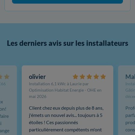
Les derniers avis sur les installateurs
olivier
Ma
FE66
Installation 6,1 kWc à Laurie par
Insta
Optimisation Habitat Energie - OHE en
Gâtin
mai 2026
déce
ux
Client chez eux depuis plus de 8 ans,
Prof
ion!
j'émets un nouvel avis... toujours à 5
parf
faire
étoiles ! Ces passionnés
produ
i
particulièrement compétents m'ont
cons
hange