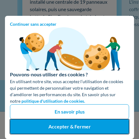
installé une centrale de 19 panneaux
L'in
solaires, puis une sauvegarde
coffr
batterie 5kw Emphase, du très haut
L'éq
de gamme. …
doss
Continuer sans accepter
Lire la suite
Pouvons-nous utiliser des cookies ?
En utilisant notre site, vous acceptez l’utilisation de cookies
qui permettent de personnaliser votre navigation et
d’améliorer les performances du site. En savoir plus sur
notre
politique d'utilisation de cookies.
En savoir plus
J'obtiens un devis gratuit
Accepter & Fermer