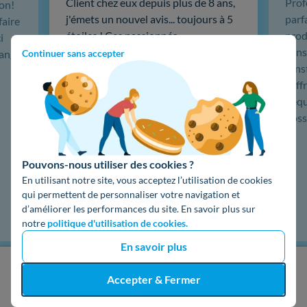
Client chez eux depuis plus de 8 ans,
Prof
ion!
j'émets un nouvel avis... toujours à 5
parf
faire
étoiles ! Ces passionnés
produ
i
particulièrement compétents m'ont
cons
hange
Continuer sans accepter
installé une centrale de 19 panneaux
L'in
solaires, puis une sauvegarde
coffr
batterie 5kw Emphase, du très haut
L'éq
de gamme. …
doss
Lire la suite
Pouvons-nous utiliser des cookies ?
En utilisant notre site, vous acceptez l’utilisation de cookies
qui permettent de personnaliser votre navigation et
d’améliorer les performances du site. En savoir plus sur
notre
politique d'utilisation de cookies.
En savoir plus
J'obtiens un devis gratuit
Accepter & Fermer