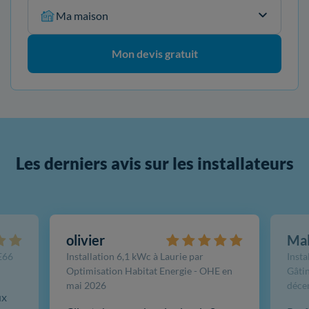
Ma maison
Mon devis gratuit
Les derniers avis sur les installateurs
olivier
Ma
FE66
Installation 6,1 kWc à Laurie par
Insta
Optimisation Habitat Energie - OHE en
Gâtin
mai 2026
déce
ux