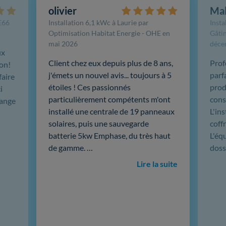
olivier
Ma
FE66
Installation 6,1 kWc à Laurie par
Insta
Optimisation Habitat Energie - OHE en
Gâtin
mai 2026
déce
ux
Client chez eux depuis plus de 8 ans,
Prof
ion!
j'émets un nouvel avis... toujours à 5
parf
faire
étoiles ! Ces passionnés
produ
i
particulièrement compétents m'ont
cons
hange
installé une centrale de 19 panneaux
L'in
solaires, puis une sauvegarde
coffr
batterie 5kw Emphase, du très haut
L'éq
de gamme. …
doss
Lire la suite