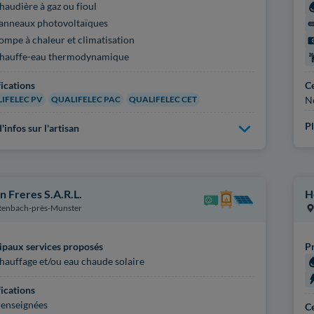
haudière à gaz ou fioul
anneaux photovoltaïques
ompe à chaleur et climatisation
hauffe-eau thermodynamique
fications
Ce
IFELEC PV
QUALIFELEC PAC
QUALIFELEC CET
N
Pl
'infos sur l'artisan
n Freres S.A.R.L.
H
tenbach-près-Munster
ipaux services proposés
Pr
hauffage et/ou eau chaude solaire
fications
enseignées
Ce