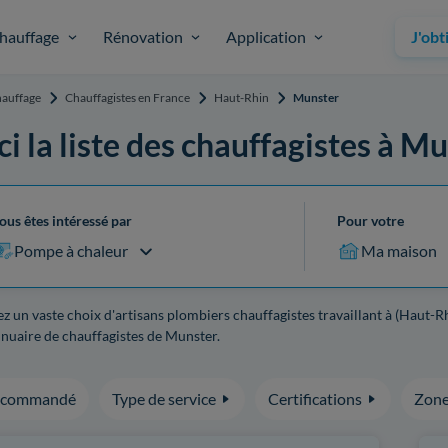
hauffage
Rénovation
Application
J'obt
auffage
Chauffagistes en France
Haut-Rhin
Munster
ci la liste des chauffagistes à M
ous êtes intéressé par
Pour votre
Pompe à chaleur
Ma maison
z un vaste choix d'artisans plombiers chauffagistes travaillant à (Haut-R
nuaire de chauffagistes de Munster.
ecommandé
Type de service
Certifications
Zone