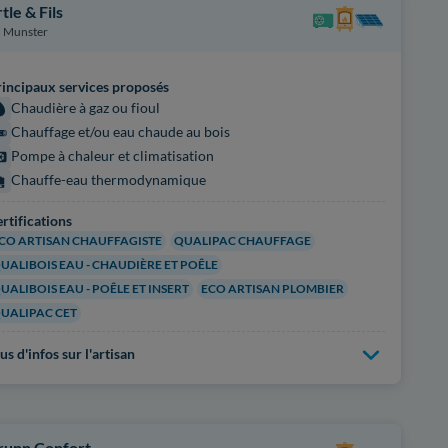
tle & Fils
Munster
incipaux services proposés
Chaudière à gaz ou fioul
Chauffage et/ou eau chaude au bois
Pompe à chaleur et climatisation
Chauffe-eau thermodynamique
rtifications
CO ARTISAN CHAUFFAGISTE
QUALIPAC CHAUFFAGE
UALIBOIS EAU - CHAUDIÈRE ET POÊLE
UALIBOIS EAU - POÊLE ET INSERT
ECO ARTISAN PLOMBIER
UALIPAC CET
us d'infos sur l'artisan
runn Confort