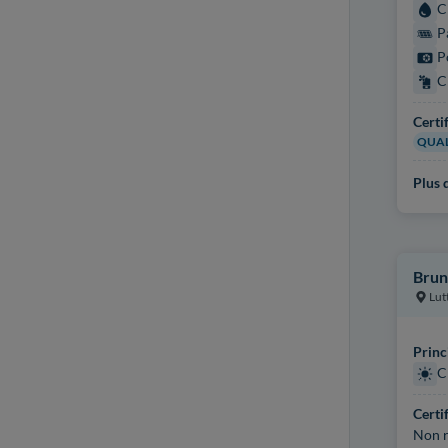
C
P
P
C
Certi
QUAL
Plus d
Brun
Lut
Princ
C
Certi
Non r