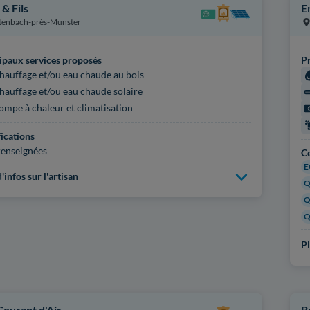
 & Fils
Er
tenbach-près-Munster
ipaux services proposés
Pr
hauffage et/ou eau chaude au bois
hauffage et/ou eau chaude solaire
ompe à chaleur et climatisation
fications
enseignées
Ce
E
'infos sur l'artisan
Q
Q
Q
Pl
Courant d'Air
B