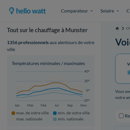
Comparateur
Solaire
C
Ch
Tout sur le chauffage à Munster
Accueil
Voi
1356 professionnels
aux alentours de votre
ville
Températures minimales / maximales
V
40°
20°
0°
Vous ave
notre an
-20°
Jan
Mar
Mai
Jui
Sep
Nov
max. de votre ville
min. de votre ville
R
max. nationale
min. nationale