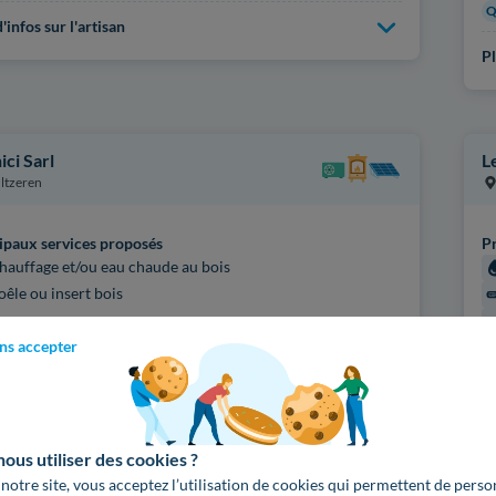
Q
'infos sur l'artisan
Pl
ci Sarl
L
ltzeren
ipaux services proposés
Pr
hauffage et/ou eau chaude au bois
oêle ou insert bois
fications
ns accepter
enseignées
Ce
C
'infos sur l'artisan
Pl
us utiliser des cookies ?
 notre site, vous acceptez l’utilisation de cookies qui permettent de perso