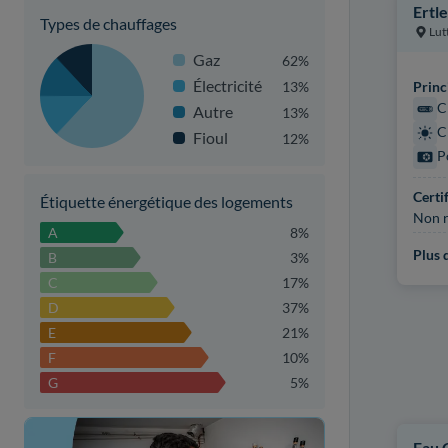
Ertle
Types de chauffages
Lut
Gaz
62%
Électricité
13%
Princ
C
Autre
13%
C
Fioul
12%
P
Certi
Étiquette énergétique des logements
Non r
A
8%
Plus d
B
3%
C
17%
D
37%
E
21%
F
10%
G
5%
Eau 