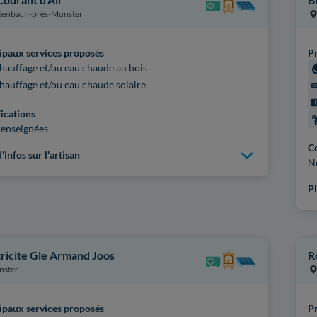
tenbach-près-Munster
ipaux services proposés
Pr
hauffage et/ou eau chaude au bois
hauffage et/ou eau chaude solaire
fications
enseignées
Ce
'infos sur l'artisan
N
Pl
tricite Gle Armand Joos
R
nster
ipaux services proposés
Pr