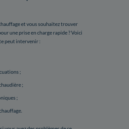
chauffage et vous souhaitez trouver
our une prise en charge rapide ? Voici
te peut intervenir :
cuations ;
chaudière ;
niques ;
chauffage.
 si vous avez des problèmes de ce