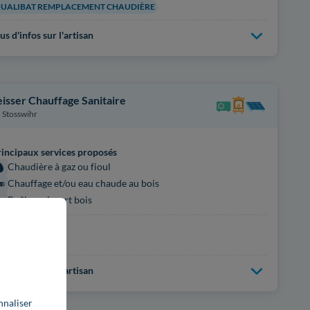
UALIBAT REMPLACEMENT CHAUDIÈRE
us d'infos sur l'artisan
eisser Chauffage Sanitaire
Stosswihr
incipaux services proposés
Chaudière à gaz ou fioul
Chauffage et/ou eau chaude au bois
Poêle ou insert bois
rtifications
HAUFFAGE+
us d'infos sur l'artisan
nnaliser