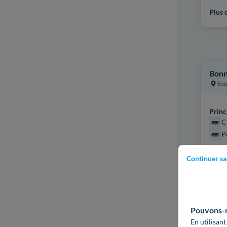
Plus d
Bonni
Sou
Princ
C
P
Certi
Continuer sa
Non r
Plus d
Pouvons-no
En utilisant