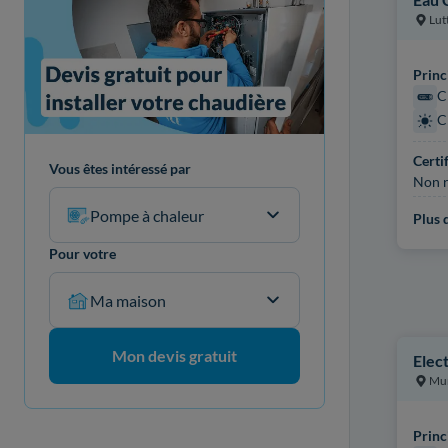
Lut
Princ
C
C
Certi
Vous êtes intéressé par
Non r
Pompe à chaleur
Plus d
Pour votre
Ma maison
Mon devis gratuit
Elec
Mu
Princ