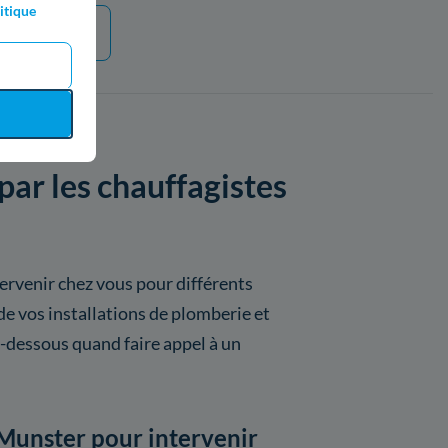
itique
e plus
par les chauffagistes
ervenir chez vous pour différents
e vos installations de plomberie et
i-dessous quand faire appel à un
 Munster pour intervenir