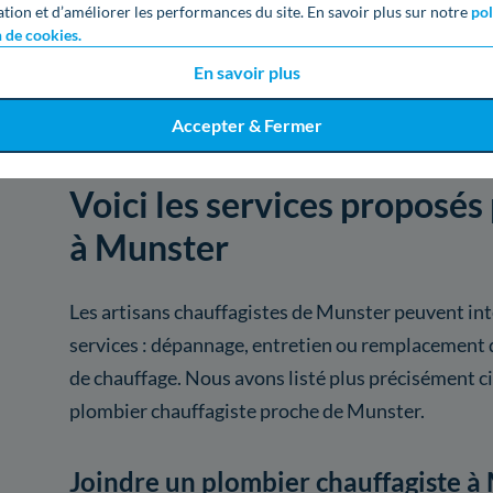
ation et d’améliorer les performances du site. En savoir plus sur notre
pol
Voir
1346
artisans d
n de cookies.
En savoir plus
Accepter & Fermer
Voici les services proposés 
à Munster
Les artisans chauffagistes de Munster peuvent int
services : dépannage, entretien ou remplacement d
de chauffage. Nous avons listé plus précisément c
plombier chauffagiste proche de Munster.
Joindre un plombier chauffagiste à