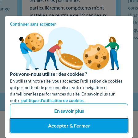
étoiles ! Ces passionnés
produ
i
particulièrement compétents m'ont
cons
hange
installé une centrale de 19 panneaux
L'in
solaires, puis une sauvegarde
coffr
Continuer sans accepter
batterie 5kw Emphase, du très haut
L'éq
de gamme. …
doss
Lire la suite
Pouvons-nous utiliser des cookies ?
En utilisant notre site, vous acceptez l’utilisation de cookies
qui permettent de personnaliser votre navigation et
d’améliorer les performances du site. En savoir plus sur
notre
politique d'utilisation de cookies.
En savoir plus
J'obtiens un devis gratuit
Accepter & Fermer