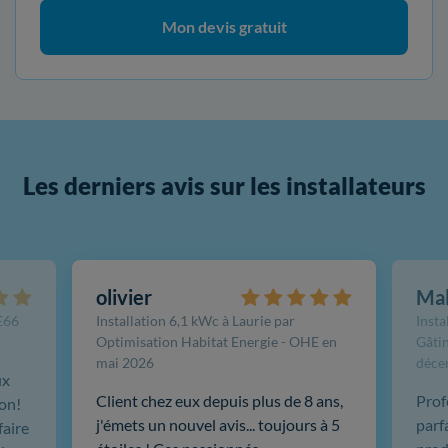
Mon devis gratuit
Les derniers avis sur les installateurs
olivier
Ma
FE66
Installation 6,1 kWc à Laurie par
Insta
Optimisation Habitat Energie - OHE en
Gâtin
mai 2026
déce
ux
Client chez eux depuis plus de 8 ans,
Prof
ion!
j'émets un nouvel avis... toujours à 5
parf
faire