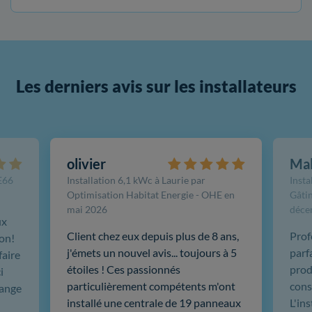
Les derniers avis sur les installateurs
olivier
Ma
FE66
Installation 6,1 kWc à Laurie par
Insta
Optimisation Habitat Energie - OHE en
Gâtin
mai 2026
déce
ux
Client chez eux depuis plus de 8 ans,
Prof
ion!
j'émets un nouvel avis... toujours à 5
parf
faire
étoiles ! Ces passionnés
produ
i
particulièrement compétents m'ont
cons
hange
installé une centrale de 19 panneaux
L'in