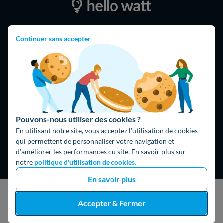
4,9
/5
Continuer sans accepter
16325 avis
Google
Pouvons-nous utiliser des cookies ?
En utilisant notre site, vous acceptez l’utilisation de cookies
qui permettent de personnaliser votre navigation et
d’améliorer les performances du site. En savoir plus sur
notre
politique d'utilisation de cookies.
En savoir plus
Hello What ?
J'obtiens un devis gratuit
Accepter & Fermer
Blog
L'équipe de rédaction