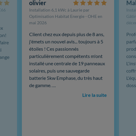
olivier
Ma
FE66
Installation 6,1 kWc à Laurie par
Insta
Optimisation Habitat Energie - OHE en
Gâtin
mai 2026
déce
ux
Client chez eux depuis plus de 8 ans,
Prof
ion!
j'émets un nouvel avis... toujours à 5
parf
faire
étoiles ! Ces passionnés
produ
i
particulièrement compétents m'ont
cons
hange
installé une centrale de 19 panneaux
L'in
solaires, puis une sauvegarde
coffr
batterie 5kw Emphase, du très haut
L'éq
de gamme. …
doss
Lire la suite