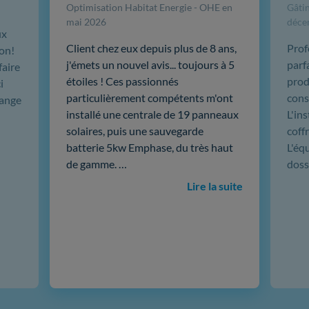
Optimisation Habitat Energie - OHE en
Gâtin
mai 2026
déce
ux
Client chez eux depuis plus de 8 ans,
Prof
ion!
j'émets un nouvel avis... toujours à 5
parf
faire
étoiles ! Ces passionnés
produ
i
particulièrement compétents m'ont
cons
hange
installé une centrale de 19 panneaux
L'in
solaires, puis une sauvegarde
coffr
batterie 5kw Emphase, du très haut
L'éq
de gamme. …
doss
Lire la suite