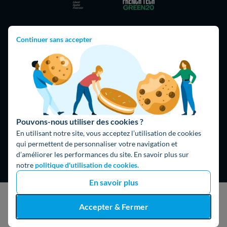
Continuer sans accepter
Hello What ?
Blog
L'équipe de rédaction
Hello Watt Espagne
Pouvons-nous utiliser des cookies ?
Hello Team
En utilisant notre site, vous acceptez l’utilisation de cookies
qui permettent de personnaliser votre navigation et
Jobs
d’améliorer les performances du site. En savoir plus sur
notre
politique d'utilisation de cookies.
Parrainage
En savoir plus
Rejoindre notre réseau d'artisans
J'obtiens un devis gratuit
Accepter & Fermer
Hello !