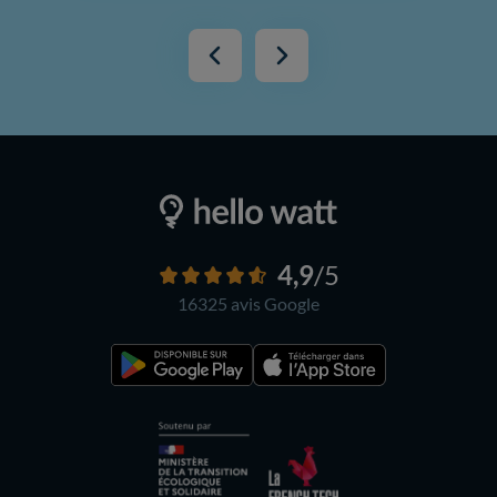
4,9
/5
16325 avis
Google