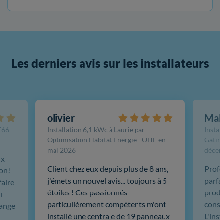
Les derniers avis sur les installateurs
olivier
Ma
FE66
Installation 6,1 kWc à Laurie par
Insta
Optimisation Habitat Energie - OHE en
Gâtin
mai 2026
déce
ux
Client chez eux depuis plus de 8 ans,
Prof
ion!
j'émets un nouvel avis... toujours à 5
parf
faire
étoiles ! Ces passionnés
produ
i
particulièrement compétents m'ont
cons
hange
installé une centrale de 19 panneaux
L'in