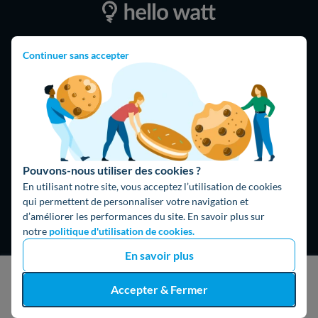
4,9
/5
Continuer sans accepter
16325 avis
Google
Pouvons-nous utiliser des cookies ?
En utilisant notre site, vous acceptez l’utilisation de cookies
qui permettent de personnaliser votre navigation et
d’améliorer les performances du site. En savoir plus sur
notre
politique d'utilisation de cookies.
En savoir plus
Hello What ?
J'obtiens un devis gratuit
Accepter & Fermer
Blog
L'équipe de rédaction