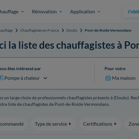
hauffage
Rénovation
Application
J'obt
auffage
Chauffagistes en France
Doubs
Pont-de-Roide-Vermondans
ci la liste des chauffagistes à
ous êtes intéressé par
Pour votre
Pompe à chaleur
Ma maison
z un large choix de professionnels chauffagistes présents à (Doubs). Rec
otre liste de chauffagistes de Pont-de-Roide-Vermondans.
ecommandé
Type de service
Certifications
Zone