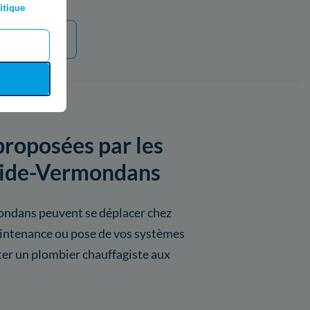
itique
 plus
proposées par les
Roide-Vermondans
ondans peuvent se déplacer chez
aintenance ou pose de vos systèmes
er un plombier chauffagiste aux