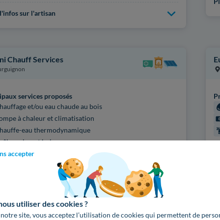
Pl
'infos sur l'artisan
ni Chauff Services
Eu
urguignon
ipaux services proposés
Pr
hauffage et/ou eau chaude au bois
ompe à chaleur et climatisation
hauffe-eau thermodynamique
oêle ou insert bois
Ce
ns accepter
N
fications
IBOIS EAU - CHAUDIÈRE ET POÊLE
Pl
IBOIS EAU - POÊLE ET INSERT
us utiliser des cookies ?
'infos sur l'artisan
 notre site, vous acceptez l’utilisation de cookies qui permettent de perso