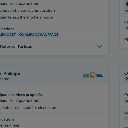
haudière à gaz ou fioul
ompe à chaleur et climatisation
hauffe-eau thermodynamique
Ce
Q
fications
IPAC CET
QUALIPAC CHAUFFAGE
Pl
'infos sur l'artisan
l Philippe
O
ndeure
ipaux services proposés
Pr
haudière à gaz ou fioul
adiateur et chaudière électrique
Ce
N
fications
enseignées