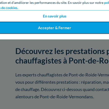
ation et d’améliorer les performances du site. En savoir plus sur notre
pol
n de cookies.
Voir
857
artisans de
En savoir plus
Accepter & Fermer
Découvrez les prestations 
chauffagistes à Pont-de-
Les experts chauffagistes de Pont-de-Roide-Verm
vous pour différentes prestations : réparation, m
de chauffage. Découvrez ci-dessous quand contact
alentours de Pont-de-Roide-Vermondans.