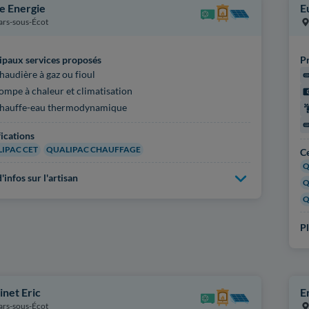
 Energie
E
lars-sous-Écot
ipaux services proposés
Pr
haudière à gaz ou fioul
ompe à chaleur et climatisation
hauffe-eau thermodynamique
fications
IPAC CET
QUALIPAC CHAUFFAGE
Ce
Q
'infos sur l'artisan
Q
Q
Pl
inet Eric
E
lars-sous-Écot