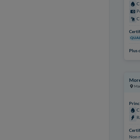
C
P
C
Certi
QUAL
Plus d
More
Ma
Princ
C
R
Certi
Non r