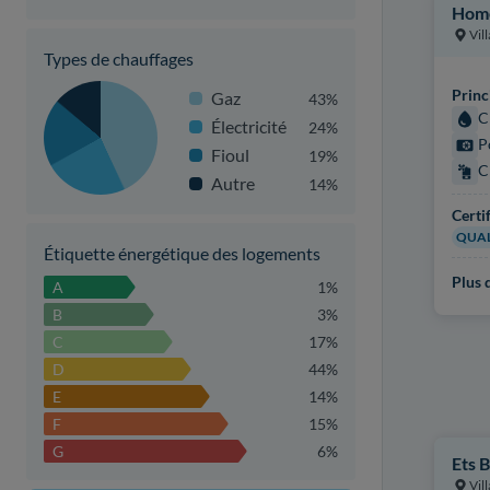
Home
Vil
Types de chauffages
Princ
Gaz
43%
C
Électricité
24%
P
Fioul
19%
C
Autre
14%
Certi
QUAL
Étiquette énergétique des logements
Plus d
A
1%
B
3%
C
17%
D
44%
E
14%
F
15%
G
6%
Ets B
Vil