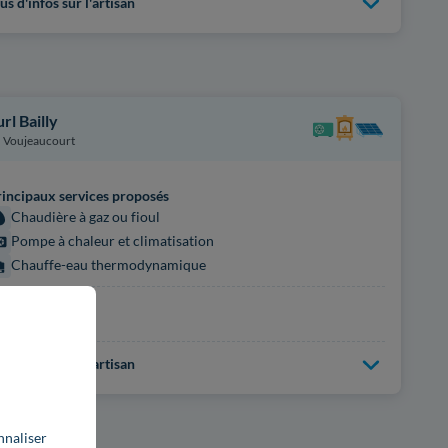
us d'infos sur l'artisan
rl Bailly
Voujeaucourt
incipaux services proposés
Chaudière à gaz ou fioul
Pompe à chaleur et climatisation
Chauffe-eau thermodynamique
rtifications
on renseignées
us d'infos sur l'artisan
nnaliser