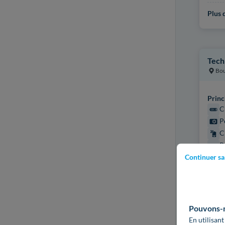
Plus d
Tech
Bo
Princ
C
P
C
P
Continuer sa
Certi
QUAL
QUAL
Pouvons-no
Plus d
En utilisant