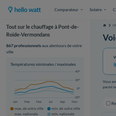
Comparateur
Solaire
C
Ch
Tout sur le chauffage à Pont-de-
Accueil
Roide-Vermondans
Voi
867 professionnels
aux alentours de votre
ville
V
Températures minimales / maximales
40°
20°
Vous ave
parmi n
0°
-20°
Jan
Mar
Mai
Jui
Sep
Nov
R
max. de votre ville
min. de votre ville
max. nationale
min. nationale