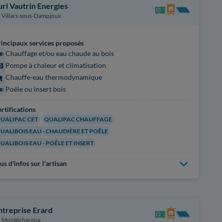
url Vautrin Energies
Villars-sous-Dampjoux
incipaux services proposés
Chauffage et/ou eau chaude au bois
Pompe à chaleur et climatisation
Chauffe-eau thermodynamique
Poêle ou insert bois
rtifications
UALIPAC CET
QUALIPAC CHAUFFAGE
UALIBOIS EAU - CHAUDIÈRE ET POÊLE
UALIBOIS EAU - POÊLE ET INSERT
us d'infos sur l'artisan
ntreprise Erard
Montécheroux