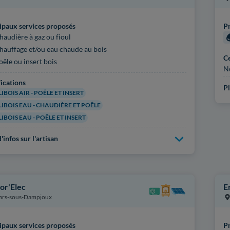
ipaux services proposés
Pr
haudière à gaz ou fioul
hauffage et/ou eau chaude au bois
Ce
oêle ou insert bois
N
fications
Pl
IBOIS AIR - POÊLE ET INSERT
IBOIS EAU - CHAUDIÈRE ET POÊLE
IBOIS EAU - POÊLE ET INSERT
'infos sur l'artisan
or'Elec
E
lars-sous-Dampjoux
ipaux services proposés
Pr