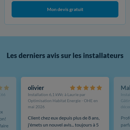
Mon devis gratuit
Les derniers avis sur les installateurs
olivier
Ma
FE66
Installation 6,1 kWc à Laurie par
Insta
Optimisation Habitat Energie - OHE en
Gâtin
mai 2026
déce
ux
Client chez eux depuis plus de 8 ans,
Prof
ion!
j'émets un nouvel avis... toujours à 5
parf
faire