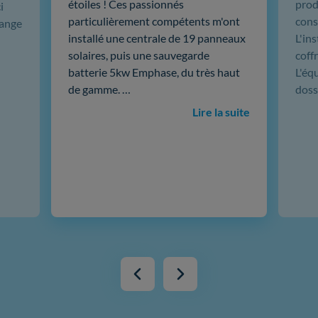
étoiles ! Ces passionnés
produ
i
particulièrement compétents m'ont
cons
hange
installé une centrale de 19 panneaux
L'in
solaires, puis une sauvegarde
coffr
batterie 5kw Emphase, du très haut
L'éq
de gamme. …
doss
Lire la suite