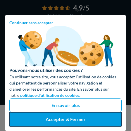
4,9
/5
16474 avis
Google
Continuer sans accepter
Pouvons-nous utiliser des cookies ?
En utilisant notre site, vous acceptez l’utilisation de cookies
qui permettent de personnaliser votre navigation et
d’améliorer les performances du site. En savoir plus sur
notre
politique d'utilisation de cookies.
Hello What ?
En savoir plus
Blog
L'équipe de rédaction
J'obtiens un devis gratuit
Accepter & Fermer
Hello Watt Espagne