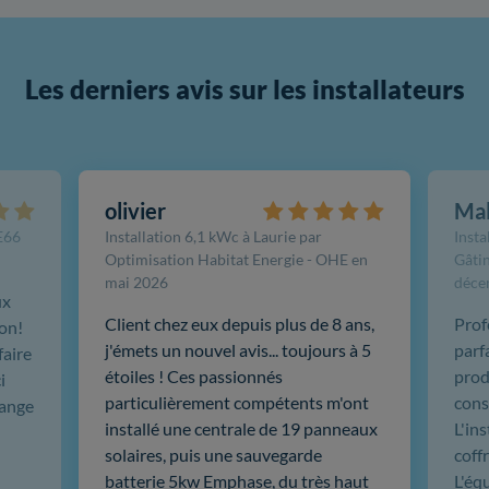
Les derniers avis sur les installateurs
olivier
Ma
FE66
Installation 6,1 kWc à Laurie par
Insta
Optimisation Habitat Energie - OHE en
Gâtin
mai 2026
déce
ux
Client chez eux depuis plus de 8 ans,
Prof
ion!
j'émets un nouvel avis... toujours à 5
parf
faire
étoiles ! Ces passionnés
produ
i
particulièrement compétents m'ont
cons
hange
installé une centrale de 19 panneaux
L'in
solaires, puis une sauvegarde
coffr
batterie 5kw Emphase, du très haut
L'éq