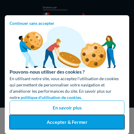
Continuer sans accepter
Hello What ?
Blog
Pouvons-nous utiliser des cookies ?
L'équipe de rédaction
En utilisant notre site, vous acceptez l’utilisation de cookies
qui permettent de personnaliser votre navigation et
Hello Watt Espagne
d’améliorer les performances du site. En savoir plus sur
notre
politique d'utilisation de cookies.
Hello Team
En savoir plus
Jobs
J'obtiens un devis gratuit
Accepter & Fermer
Parrainage