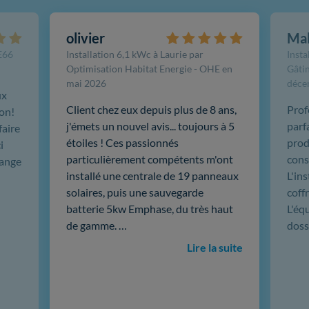
olivier
Ma
FE66
Installation 6,1 kWc à Laurie par
Insta
Optimisation Habitat Energie - OHE en
Gâtin
mai 2026
déce
ux
Client chez eux depuis plus de 8 ans,
Prof
ion!
j'émets un nouvel avis... toujours à 5
parf
faire
étoiles ! Ces passionnés
produ
i
particulièrement compétents m'ont
cons
hange
installé une centrale de 19 panneaux
L'in
solaires, puis une sauvegarde
coffr
batterie 5kw Emphase, du très haut
L'éq
de gamme. …
doss
Lire la suite