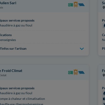
Julien Sarl
S
sis
ipaux services proposés
Pr
haudière à gaz ou fioul
fications
Ce
enseignées
N
'infos sur l'artisan
Pl
e Froid Climat
F
Ciotat
ipaux services proposés
Pr
haudière à gaz ou fioul
ompe à chaleur et climatisation
hauffe-eau thermodynamique