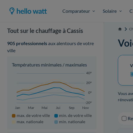
Comparateur
Solaire
C
Ch
Tout sur le chauffage à Cassis
Accueil
Voi
905 professionnels
aux alentours de votre
ville
Températures minimales / maximales
V
40°
20°
0°
Vous ave
rénovati
-20°
Jan
Mar
Mai
Jui
Sep
Nov
max. de votre ville
min. de votre ville
R
max. nationale
min. nationale