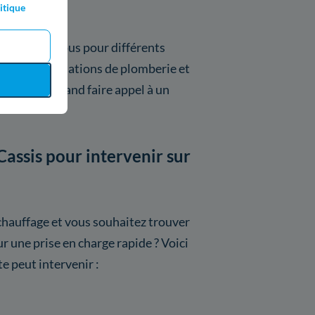
itique
venir chez vous pour différents
e vos installations de plomberie et
i-dessous quand faire appel à un
Cassis pour intervenir sur
chauffage et vous souhaitez trouver
r une prise en charge rapide ? Voici
te peut intervenir :