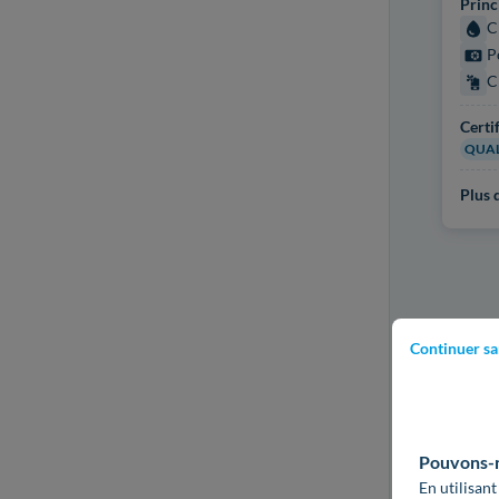
Princ
C
P
C
Certi
QUAL
Plus d
Continuer sa
Pouvons-no
En utilisant