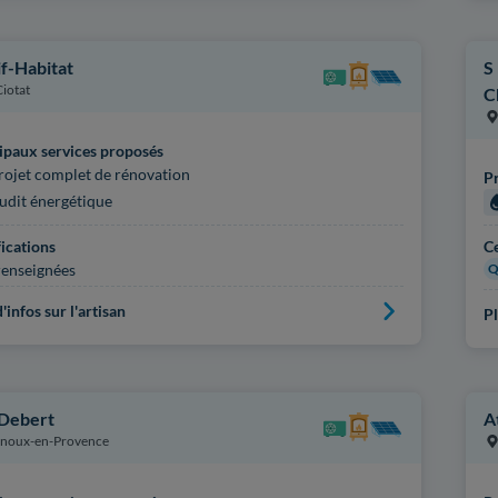
f-Habitat
S
Ciotat
C
ipaux services proposés
rojet complet de rénovation
Pr
udit énergétique
fications
Ce
enseignées
Q
'infos sur l'artisan
Pl
 Debert
A
noux-en-Provence