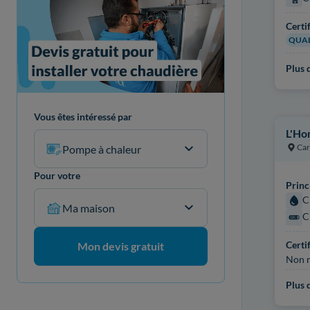
Certi
QUAL
Plus d
Vous êtes intéressé par
L'Ho
Car
Pompe à chaleur
Pour votre
Princ
C
Ma maison
C
Certi
Mon devis gratuit
Non r
Plus d