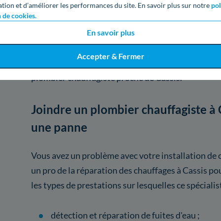
à Cassis
ation et d’améliorer les performances du site. En savoir plus sur notre
pol
n de cookies.
Les artisans chauffagistes de Cassis peuvent inter
En savoir plus
services : dépannage, entretien ou remplacement d
Accepter & Fermer
de chauffage. Nous avons listé plus précisément c
plombier chauffagiste proche de Cassis.
Joindre un plombier chauffagiste à 
une panne
Vous avez un problème avec votre installation de 
un pro de la réparation des chauffages à Cassis pou
les types de prestations sur lesquelles ce spécialis
détection et réparation de fuites d'eau ;