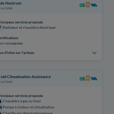
ole Nostrum
La Ciotat
incipaux services proposés
Radiateur et chaudière électrique
rtifications
on renseignées
us d'infos sur l'artisan
roid Climatisation Assistance
La Ciotat
incipaux services proposés
Chaudière à gaz ou fioul
Pompe à chaleur et climatisation
Chauffe-eau thermodynamique