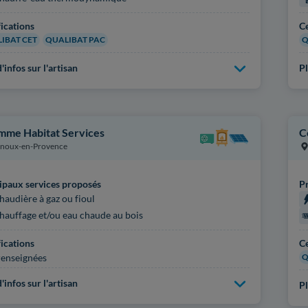
fications
Ce
IBAT CET
QUALIBAT PAC
Q
'infos sur l'artisan
Pl
mme Habitat Services
C
noux-en-Provence
ipaux services proposés
Pr
haudière à gaz ou fioul
hauffage et/ou eau chaude au bois
fications
Ce
enseignées
Q
'infos sur l'artisan
Pl