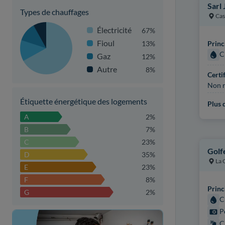
Sarl 
Types de chauffages
Cas
Électricité
67%
Fioul
13%
Princ
C
Gaz
12%
Autre
8%
Certi
Non r
Étiquette énergétique des logements
Plus d
A
2%
B
7%
C
23%
Golf
D
35%
La 
E
23%
F
8%
Princ
G
2%
C
P
C