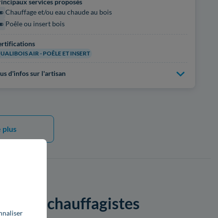
incipaux services proposés
Chauffage et/ou eau chaude au bois
Poêle ou insert bois
rtifications
UALIBOIS AIR - POÊLE ET INSERT
us d'infos sur l'artisan
 plus
par les chauffagistes
nnaliser