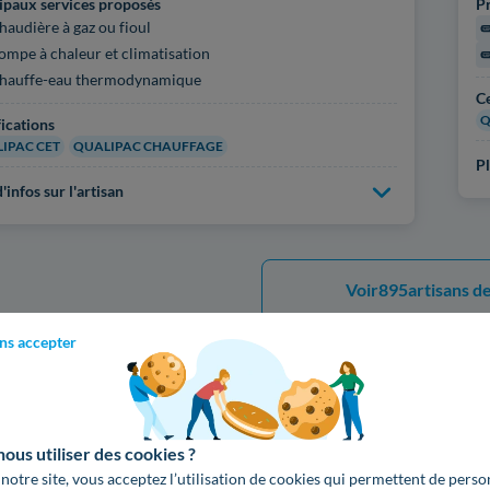
ipaux services proposés
Pr
haudière à gaz ou fioul
ompe à chaleur et climatisation
hauffe-eau thermodynamique
Ce
Q
fications
IPAC CET
QUALIPAC CHAUFFAGE
Pl
'infos sur l'artisan
Voir
895
artisans de
ns accepter
Voici les services proposés 
us utiliser des cookies ?
 notre site, vous acceptez l’utilisation de cookies qui permettent de perso