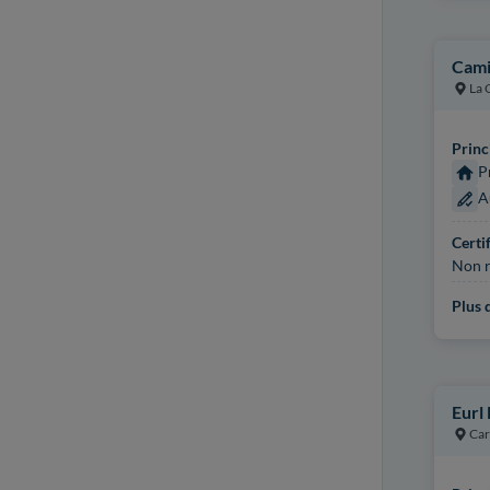
Cami
La 
Princ
P
A
Certi
Non r
Plus d
Eurl
Car