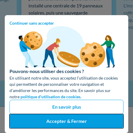
installé une centrale de 19 panneaux
L'in
solaires, puis une sauvegarde
coffr
batterie 5kw Emphase, du très haut
L'éq
Continuer sans accepter
de gamme. …
doss
Lire la suite
Pouvons-nous utiliser des cookies ?
En utilisant notre site, vous acceptez l’utilisation de cookies
qui permettent de personnaliser votre navigation et
d’améliorer les performances du site. En savoir plus sur
notre
politique d'utilisation de cookies.
En savoir plus
J'obtiens un devis gratuit
Accepter & Fermer