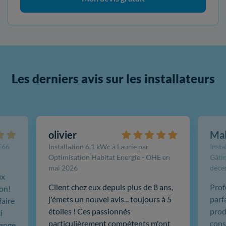
Les derniers avis sur les installateurs
olivier
Ma
FE66
Installation 6,1 kWc à Laurie par
Insta
Optimisation Habitat Energie - OHE en
Gâtin
mai 2026
déce
ux
Client chez eux depuis plus de 8 ans,
Prof
ion!
j'émets un nouvel avis... toujours à 5
parf
faire
étoiles ! Ces passionnés
produ
i
particulièrement compétents m'ont
cons
hange