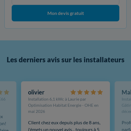
Mon devis gratuit
Les derniers avis sur les installateurs
olivier
Ma
FE66
Installation 6,1 kWc à Laurie par
Insta
Optimisation Habitat Energie - OHE en
Gâtin
mai 2026
déce
ux
Client chez eux depuis plus de 8 ans,
Prof
ion!
j'émets un nouvel avis... toujours à 5
parf
faire