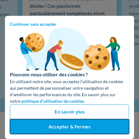
étoiles ! Ces passionnés
produ
i
particulièrement compétents m'ont
cons
hange
installé une centrale de 19 panneaux
L'in
Continuer sans accepter
solaires, puis une sauvegarde
coffr
batterie 5kw Emphase, du très haut
L'éq
de gamme. …
doss
Lire la suite
Pouvons-nous utiliser des cookies ?
En utilisant notre site, vous acceptez l’utilisation de cookies
qui permettent de personnaliser votre navigation et
d’améliorer les performances du site. En savoir plus sur
notre
politique d'utilisation de cookies.
En savoir plus
J'obtiens un devis gratuit
Accepter & Fermer