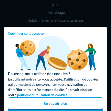
Jobs
Parrainage
Rejoindre notre réseau d'artisans
Continuer sans accepter
Hello !
09 75 18 60 60
(8h-21h)
75018 Paris
Pouvons-nous utiliser des cookies ?
En utilisant notre site, vous acceptez l’utilisation de cookies
qui permettent de personnaliser votre navigation et
d’améliorer les performances du site. En savoir plus sur
Fait avec ⚡ par Hello Watt
notre
politique d'utilisation de cookies.
© 2026 Hello Watt |
CGU
|
Mentions légales
|
Données
En savoir plus
personnelles
|
Cookies
|
Méthodologie et fonctionnement du