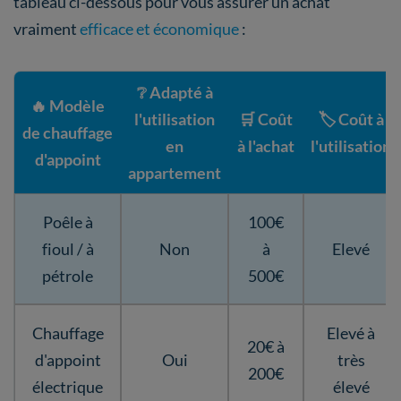
tableau ci-dessous pour vous assurer un achat
vraiment
efficace et économique
:
❔ Adapté à
🔥 Modèle
l'utilisation
🛒 Coût
🏷️ Coût à
de chauffage
en
à l'achat
l'utilisation
d'appoint
appartement
Poêle à
100€
fioul / à
Non
à
Elevé
pétrole
500€
Chauffage
Elevé à
20€ à
d'appoint
Oui
très
200€
électrique
élevé