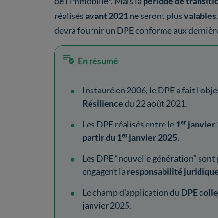
de l’immobilier. Mais la
période de transiti
réalisés
avant 2021
ne seront plus
valables
devra fournir un DPE conforme aux dernière
En résumé
Instauré en 2006, le DPE a fait l’obj
Résilience
du 22 août 2021.
Les DPE réalisés entre le
1ᵉʳ janvier
partir du 1ᵉʳ janvier 2025
.
Les DPE “nouvelle génération” sont
engagent la
responsabilité juridiqu
Le champ d’application du
DPE colle
janvier 2025.