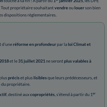
on
touche à sa fin ! À partir du
1ᵉʳ janvier 2025
, les DPE
. Tout propriétaire souhaitant
vendre
ou
louer
son bien
s dispositions règlementaires.
et d’une
réforme en profondeur
par la
loi Climat et
 2018
et le
31 juillet 2021
ne seront
plus valables à
 plus
précis
et plus
lisibles
que leurs prédécesseurs, et
e
du propriétaire.
ctif
, destiné aux
copropriétés
, s’étend à partir du 1ᵉʳ