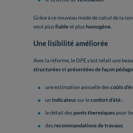
Grâce à ce nouveau mode de calcul de la co
veut plus
fiable
et plus
homogène
.
Une lisibilité améliorée
Avec la réforme, le DPE s’est refait une bea
structurées
et
présentées de façon pédag
une estimation annuelle des
coûts d’é
un
indicateur
sur le
confort d’été
;
le détail des
ponts thermiques
pour loc
des
recommandations de travaux
.