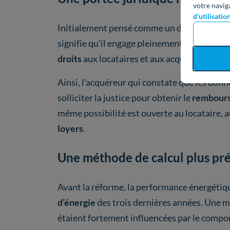
votre navig
d'utilisatio
Initialement pensé comme un document à va
signifie qu’il engage pleinement la
responsab
droits
aux locataires et aux acquéreurs.
Ainsi, l’acquéreur qui constate que les donn
solliciter la justice pour obtenir le
rembourse
même possibilité est ouverte au locataire, a
loyers
.
Une méthode de calcul plus pré
Avant la réforme, la performance énergétiqu
d’énergie
des trois dernières années. Une 
étaient fortement influencées par le comp