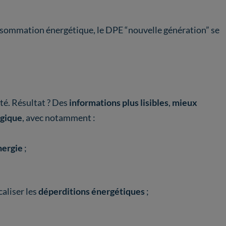
nsommation énergétique, le DPE “nouvelle génération” se
uté. Résultat ? Des
informations plus lisibles
,
mieux
ogique
, avec notamment :
nergie
;
aliser les
déperditions énergétiques
;