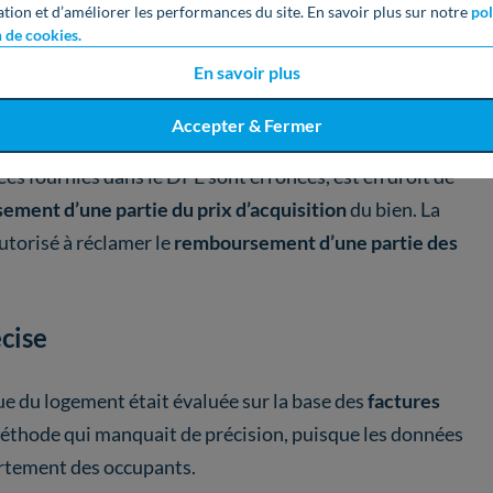
ation et d’améliorer les performances du site. En savoir plus sur notre
pol
n de cookies.
leur informative, le DPE est désormais
opposable
. Cela
En savoir plus
ilité juridique
des propriétaires, et ouvre de
nouveaux
Accepter & Fermer
ées fournies dans le DPE sont erronées, est en droit de
ment d’une partie du prix d’acquisition
du bien. La
utorisé à réclamer le
remboursement d’une partie des
cise
e du logement était évaluée sur la base des
factures
méthode qui manquait de précision, puisque les données
ortement des occupants.