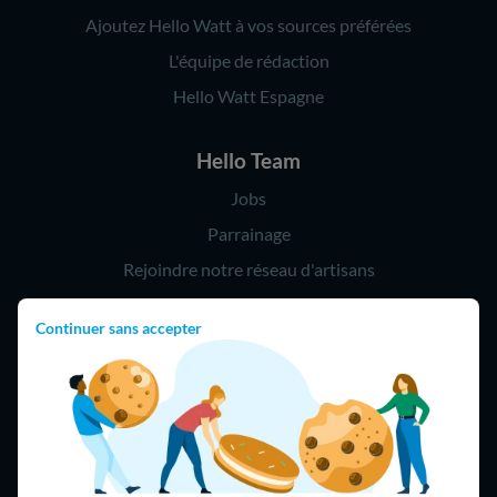
Ajoutez Hello Watt à vos sources préférées
L'équipe de rédaction
Hello Watt Espagne
Hello Team
Jobs
Parrainage
Rejoindre notre réseau d'artisans
Continuer sans accepter
Hello !
09 75 18 60 60
(8h-21h)
75018 Paris