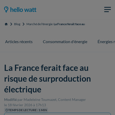
Blog
Marché de l'énergie
La France ferait face au risque de surproduct
Accueil
Articles récents
Consommation d'énergie
Énergies 
La France ferait face au
risque de surproduction
électrique
Modifié
par Madeleine Toumazet, Content Manager
le 18 février 2026 à 17h13
TEMPS DE LECTURE : 1 MIN