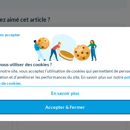
z aimé cet article ?
lications !
Partagez cet article sur vos réseaux :
ns accepter
oogle
Copier le lien
us utiliser des cookies ?
 notre site, vous acceptez l’utilisation de cookies qui permettent de perso
ation et d’améliorer les performances du site. En savoir plus sur notre
pol
n de cookies.
En savoir plus
Accepter & Fermer
Adresse email (cachée)