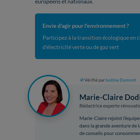
européens et nationaux.
Envie d'agir pour l'environnement ?
Participez à la transition écologique en 
d'électricité verte ou de gaz vert
Vérifié par
Justine Dumont
Marie-Claire Dod
Rédactrice experte rénovati
Marie-Claire rejoint l’équ
dans la grande aventure de la
de conseils pour consommer 