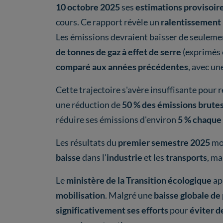
10 octobre 2025
ses
estimations provisoir
cours. Ce rapport révèle un
ralentissement 
Les émissions devraient baisser de seulem
de tonnes de gaz à effet de serre
(exprimés 
comparé aux années précédentes
, avec un
Cette trajectoire s'avère insuffisante pour 
une réduction de
50 % des émissions brute
réduire ses émissions d'environ
5 % chaque
Les résultats du
premier semestre 2025
mo
baisse
dans l'
industrie
et les
transports
, ma
Le
ministère de la Transition écologique
ap
mobilisation
. Malgré une
baisse globale de
significativement ses efforts
pour
éviter 