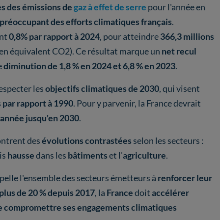
es des émissions de
gaz à effet de serre
pour l'année en
préoccupant des efforts climatiques français
.
ent
0,8% par rapport à 2024
, pour atteindre
366,3 millions
en équivalent CO2). Ce résultat marque un
net recul
e
diminution de 1,8 % en 2024 et 6,8 % en 2023
.
respecter les
objectifs climatiques de 2030
, qui visent
s
par rapport à 1990
. Pour y parvenir, la France devrait
 année jusqu'en 2030
.
ntrent des
évolutions contrastées
selon les secteurs :
is
hausse
dans les
bâtiments
et l'
agriculture
.
pelle l'ensemble des secteurs émetteurs à
renforcer leur
 plus de 20 % depuis 2017
, la
France
doit
accélérer
de compromettre ses engagements climatiques