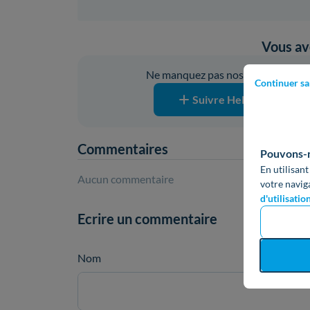
Vous ave
Ne manquez pas nos prochaines pub
Continuer sa
Suivre Hello Watt sur G
Commentaires
Pouvons-no
En utilisant
Aucun commentaire
votre navig
d'utilisatio
Ecrire un commentaire
Nom