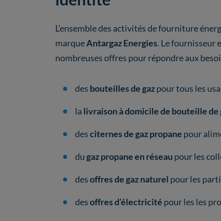
L’ensemble des activités de fourniture éner
marque
Antargaz Energies
. Le fournisseur 
nombreuses offres pour répondre aux besoin
des
bouteilles de gaz
pour tous les usa
la
livraison à domicile de bouteille de
des
citernes de gaz propane
pour alime
du
gaz propane en réseau
pour les coll
des
offres de gaz naturel
pour les parti
des
offres d’électricité
pour les les pr