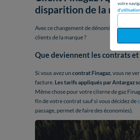
votre navig
disparition de la marque
d'utilisatio
Avec ce changement de dénomination, la marq
clients de la marque ?
Que deviennent les contrats et 
Si vous avez un
contrat Finagaz
, vous ne ve
facture.
Les tarifs appliqués par Antargaz 
Même chose pour votre citerne de gaz Finagaz
fin de votre contrat sauf si vous décidez de
c
passage, permet de faire des économies).