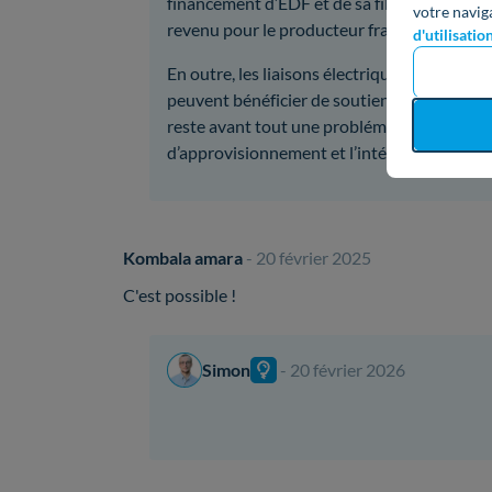
financement d’EDF et de sa filiale RTE, puis
votre navig
revenu pour le producteur français.
d'utilisatio
En outre, les liaisons électriques transfron
peuvent bénéficier de soutiens européens. C
reste avant tout une problématique national
d’approvisionnement et l’intégration des én
Kombala amara
- 20 février 2025
C'est possible !
Simon
- 20 février 2026