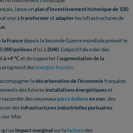
ançais, lance un
plan d'investissement historique de 100
sal vise à
transformer
et
adapter
les infrastructures de
ue
.
 la France
depuis la Seconde Guerre mondiale prévoit le
5 000 pylônes
d'ici à
2040
. L’objectif de créer des
t à +4 °C
et de supporter l’
augmentation de la
n progressif des
énergies fossiles
.
 accompagner la
décarbonation de l'économie
française,
dements des futures
installations énergétiques
et
e raccorder des nouveaux
parcs éoliens
en mer
, des
forcer des
infrastructures industrielles portuaires
s-sur-Mer.
a qu'un
impact marginal
sur la
facture
des