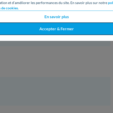
qu’ils achètent l’énergie excédentaire, générant ainsi un
ation et d’améliorer les performances du site. En savoir plus sur notre
pol
n de cookies.
En savoir plus
talières sont souvent cofinancées entre les pays concernés et
ependant, le réseau de transport de l’électricité en France
Accepter & Fermer
e, et son développement vise en priorité à assurer la sécurité
ergies renouvelables sur notre territoire.