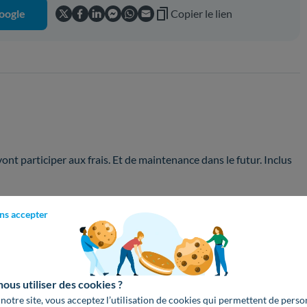
oogle
Copier le lien
vont participer aux frais. Et de maintenance dans le futur. Inclus
ns accepter
us utiliser des cookies ?
ricité produite en France participent indirectement au
 notre site, vous acceptez l’utilisation de cookies qui permettent de perso