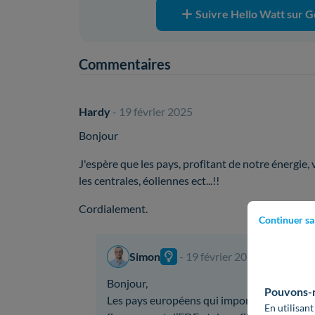
Suivre Hello Watt sur G
Commentaires
Hardy
- 19 février 2025
Bonjour
J'espère que les pays, profitant de notre énergie, 
les centrales, éoliennes ect...!!
Cordialement.
Continuer sa
Simon
- 19 février 2025
Bonjour,
Pouvons-no
Les pays européens qui importent de l’élect
En utilisant