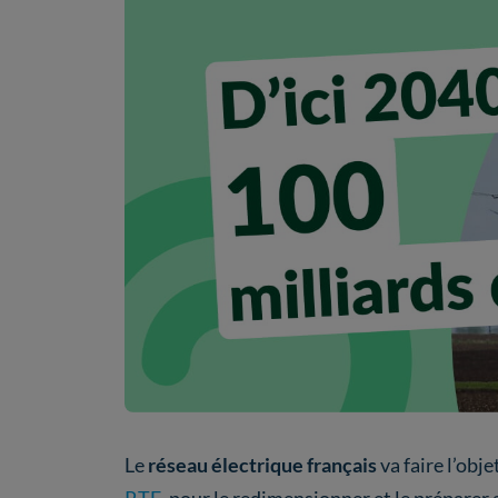
Le
réseau électrique français
va faire l’obje
RTE
, pour le redimensionner et le préparer