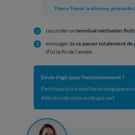
Thierry Trouvé, le directeur général de
raccorder un
terminal méthanier flot
envisager de
se passer totalement de 
d’ici la fin de l’année.
Envie d'agir pour l'environnement ?
Participez à la transition écologique en 
d'électricité verte ou de gaz vert