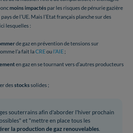
donc
moins impactés
par les risques de pénurie gazière
s pays de l’UE. Mais l’Etat français planche sur des
ci lesquelles :
sommer
de gaz en prévention de tensions sur
omme l’a fait la
CRE
ou
l’AIE
;
nnement
en gaz en se tournant vers d’autres producteurs
er des
stocks
solides ;
s souterrains afin d'aborder l'hiver prochain
ossibles" et "mettre en place tous les
érer la production de gaz renouvelables
.