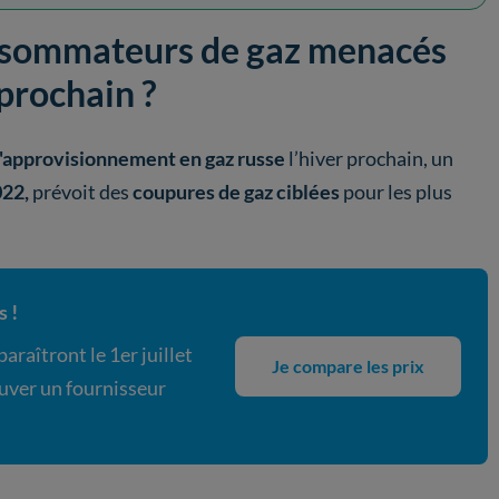
onsommateurs de gaz menacés
prochain ?
l'approvisionnement en gaz russe
l’hiver prochain, un
022,
prévoit des
coupures de gaz ciblées
pour les plus
 !
araîtront le 1er juillet
Je compare les prix
uver un fournisseur