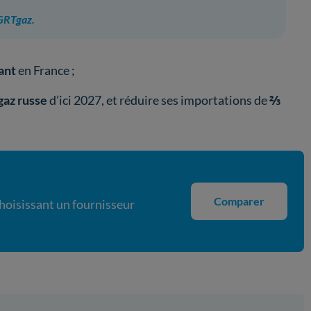
 GRTgaz.
tant
en France ;
gaz russe
d’ici 2027, et réduire ses importations de
⅔
Comparer
choisissant un fournisseur