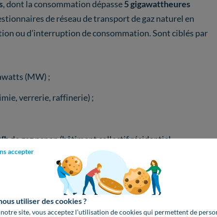
s
, dont la consommation dépasse
5 gigawattheures
gestionnaires de réseau de transport de gaz naturel en
tion ou d’interruption de consommation. Sont ciblés par
awatts (MW) ;
ie, verrerie, raffinerie) ;
Wh
de gaz par an (bâtiment collectif résidentiel,
erces, petits industriels) ne sont concernés qu’en dernier
ns accepter
us utiliser des cookies ?
 notre site, vous acceptez l’utilisation de cookies qui permettent de perso