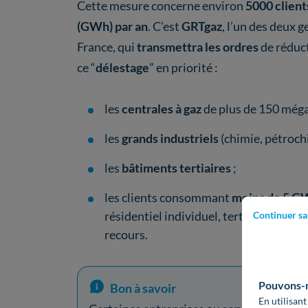
Cette mesure concerne environ
5000 client
(GWh) par an
. C’est
GRTgaz
, l’un des deux 
France, qui
transmettra les ordres
de réduc
ce “
délestage
” en priorité :
les
centrales à gaz
de plus de 150 még
les
grands industriels
(chimie, pétrochim
les
bâtiments tertiaires
;
les clients consommant
moins de 5 G
résidentiel individuel, tertiaire, comm
Continuer sa
recours.
Pouvons-no
Bon à savoir
En utilisant