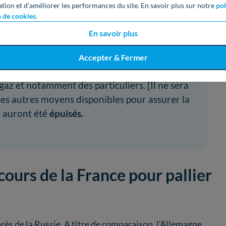
s essentiels comme les
hôpitaux ou les écoles sont
ation et d’améliorer les performances du site. En savoir plus sur notre
pol
n de cookies.
En savoir plus
Accepter & Fermer
cours
qui vise à préserver l’approvisionnement
z et notamment des particuliers. [Il ne sera
des autres moyens disponibles pour assurer la
t auront été
épuisés.
cours de la France pour pallier
rès de la Russie. A titre de comparaison, l’Allemagne