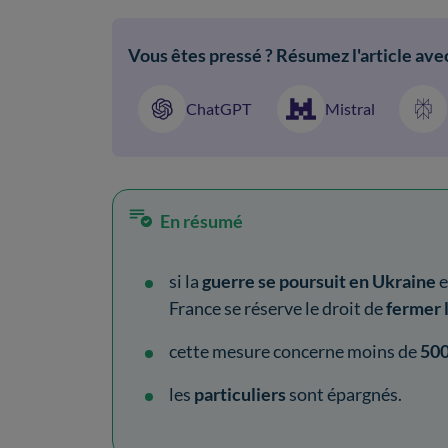
Vous êtes pressé ? Résumez l'article avec
ChatGPT
Mistral
En résumé
si la
guerre se poursuit en Ukraine
e
France se réserve le droit de
fermer 
cette mesure concerne moins de
50
les
particuliers
sont épargnés.