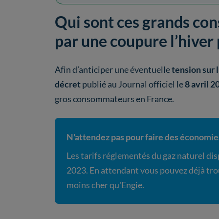
Qui sont ces grands c
par une coupure l’hiver 
Afin d’anticiper une éventuelle
tension sur 
décret
publié au Journal officiel le
8 avril 2
gros consommateurs en France.
N'attendez pas pour faire des économies
Les tarifs réglementés du gaz naturel disp
2023. En attendant vous pouvez déjà tro
moins cher qu'Engie.