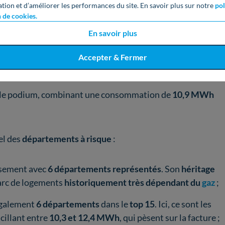
ation et d’améliorer les performances du site. En savoir plus sur notre
pol
n de cookies.
ce, avec
41,9 %
de
logements chauffés au gaz
et une
En savoir plus
ent élevée de
12 MWh par an
;
Accepter & Fermer
rès d'
un logement sur deux
concerné (49,7 %) et une
 le podium, combinant une consommation de
10,9 MWh
el des
départements à risque
:
ssement avec
6 départements représentés
. Son
héritage
arc de logements
historiquement très dépendant du
gaz
;
 également
6 départements
dans le
top 15
. Ici, ce sont les
scillant entre
10,3 et 12,4 MWh
, qui pèsent sur la facture ;