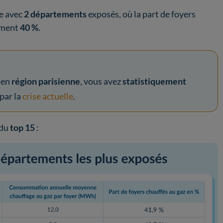
e avec
2 départements
exposés, où la part de foyers
ement
40 %
.
 en
région parisienne
, vous avez
statistiquement
par la
crise actuelle
.
 du
top 15
: