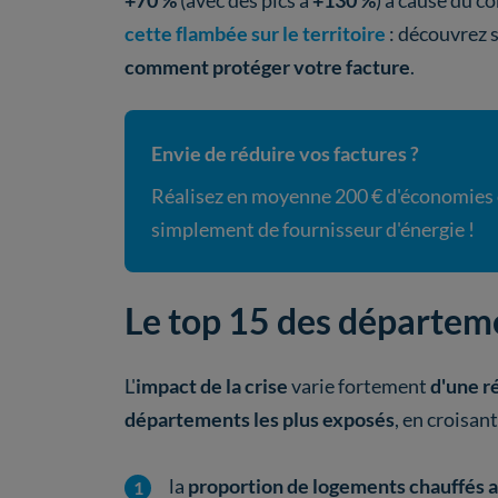
+70 %
(avec des pics à
+130 %
) à cause du co
cette flambée sur le territoire
: découvrez s
comment protéger votre facture
.
Envie de réduire vos factures ?
Réalisez en moyenne 200 € d'économies
simplement de fournisseur d'énergie !
Le top 15 des départeme
L'
impact de la crise
varie fortement
d'une ré
départements les plus exposés
, en croisan
la
proportion de logements chauffés a