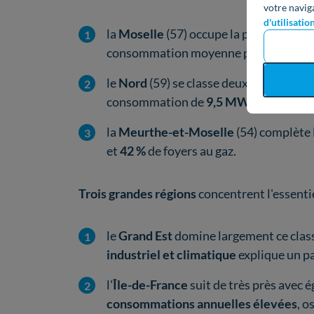
votre navig
d'utilisatio
la
Moselle
(57) occupe la première pla
consommation moyenne particulièrem
le
Nord
(59) se classe deuxième, avec p
consommation de
9,5 MWh
;
la
Meurthe-et-Moselle
(54) complète
et
42 %
de foyers au gaz.
Trois grandes régions
concentrent l'essenti
le
Grand Est
domine largement ce cla
industriel et climatique
explique un p
l'
Île-de-France
suit de très près avec
consommations annuelles élevées
, o