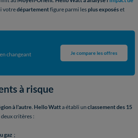
nflit au
Moyen-Orient
.
Hello Watt a analysé l'
impact de
i votre
département
figure parmi les
plus exposés
et
Je compare les offres
 en changeant
nts à risque
gion à l'autre
.
Hello Watt
a établi un
classement des 15
t deux critères :
u gaz
;