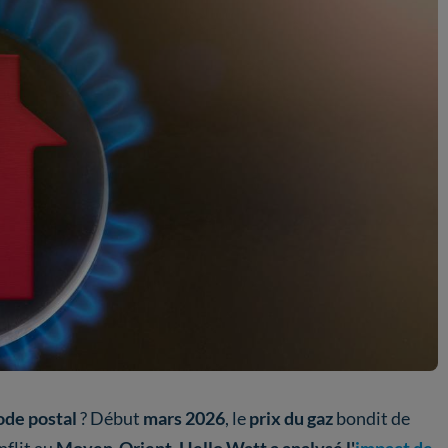
ode postal
? Début
mars 2026
, le
prix du gaz
bondit de