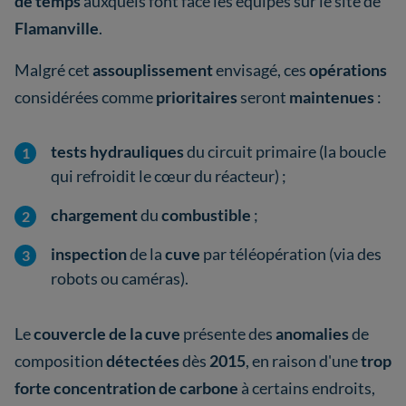
de temps
auxquels font face les équipes sur le site de
Flamanville
.
Malgré cet
assouplissement
envisagé, ces
opérations
considérées comme
prioritaires
seront
maintenues
:
tests hydrauliques
du circuit primaire (la boucle
qui refroidit le cœur du réacteur) ;
chargement
du
combustible
;
inspection
de la
cuve
par téléopération (via des
robots ou caméras).
Le
couvercle de la cuve
présente des
anomalies
de
composition
détectées
dès
2015
, en raison d'une
trop
forte concentration de carbone
à certains endroits,