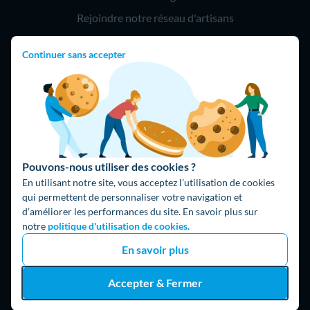
Rejoindre notre réseau d'artisans
Continuer sans accepter
Hello !
09 75 18 60 60
(8h-21h)
75018 Paris
Pouvons-nous utiliser des cookies ?
En utilisant notre site, vous acceptez l’utilisation de cookies
qui permettent de personnaliser votre navigation et
d’améliorer les performances du site. En savoir plus sur
Fait avec ⚡ par Hello Watt
notre
politique d'utilisation de cookies.
© 2026 Hello Watt |
CGU
|
Mentions légales
|
Données
En savoir plus
personnelles
|
Cookies
|
Méthodologie et fonctionnement du
comparateur
|
Traitement des avis
Accepter & Fermer