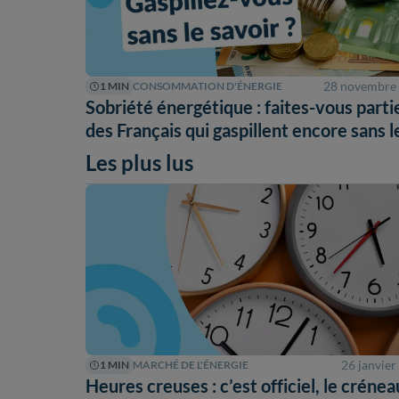
28 novembre
1 MIN
CONSOMMATION D'ÉNERGIE
Sobriété énergétique : faites-vous parti
des Français qui gaspillent encore sans l
savoir ?
Les plus lus
26 janvier
1 MIN
MARCHÉ DE L'ÉNERGIE
Heures creuses : c’est officiel, le crénea