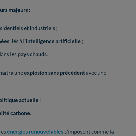
eurs majeurs
:
identiels et industriels ;
nées
liés à l'
intelligence artificielle
;
ans les
pays chauds
.
naîtra une
explosion sans précédent
avec une
olitique actuelle
;
alité carbone
.
les
énergies renouvelables
s'imposent comme la