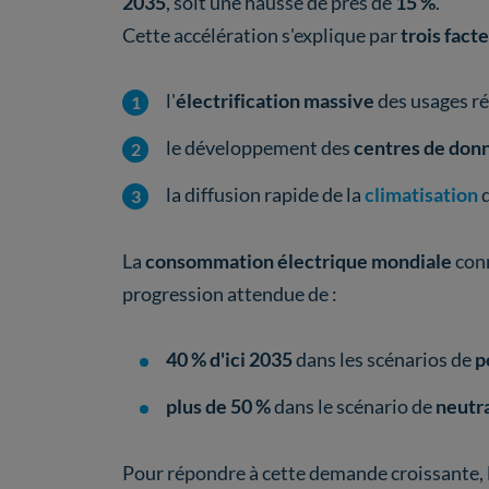
2035
, soit une hausse de près de
15 %
.
Cette accélération s'explique par
trois fact
l'
électrification massive
des usages rés
le développement des
centres de don
la diffusion rapide de la
climatisation
d
La
consommation électrique mondiale
con
progression attendue de :
40 % d'ici 2035
dans les scénarios de
p
plus de 50 %
dans le scénario de
neutr
Pour répondre à cette demande croissante, 