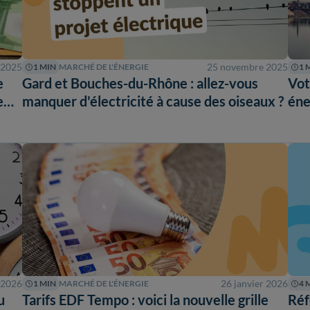
 2025
25 novembre 2025
1 MIN
MARCHÉ DE L'ÉNERGIE
1 
e
Gard et Bouches-du-Rhône : allez-vous
Vot
e
manquer d'électricité à cause des oiseaux ?
éne
 2026
26 janvier 2026
1 MIN
MARCHÉ DE L'ÉNERGIE
4 
u
Tarifs EDF Tempo : voici la nouvelle grille
Réf