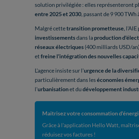
solution privilégiée : elles représenteront p
entre 2025 et 2030
, passant de 9 900 TWh
Malgré cette
transition prometteuse
, l'AI
investissements
dans la
production d'élect
réseaux électriques
(400 milliards USD/an)
et
freine l'intégration des nouvelles capac
L'agence insiste sur l'
urgence de la diversifi
particulièrement dans les
économies émer
l'
urbanisation
et du
développement industr
Maitrisez votre consommation d'énerg
Grâce à l'application Hello Watt, maîtr
réduisez vos factures !