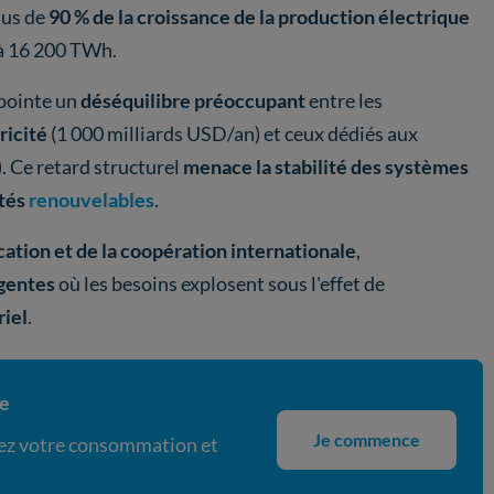
lus de
90 % de la croissance de la production électrique
 à 16 200 TWh.
E pointe un
déséquilibre préoccupant
entre les
ricité
(1 000 milliards USD/an) et ceux dédiés aux
. Ce retard structurel
menace la stabilité des systèmes
ités
renouvelables
.
cation et de la coopération internationale
,
gentes
où les besoins explosent sous l'effet de
iel
.
ie
Je commence
isez votre consommation et