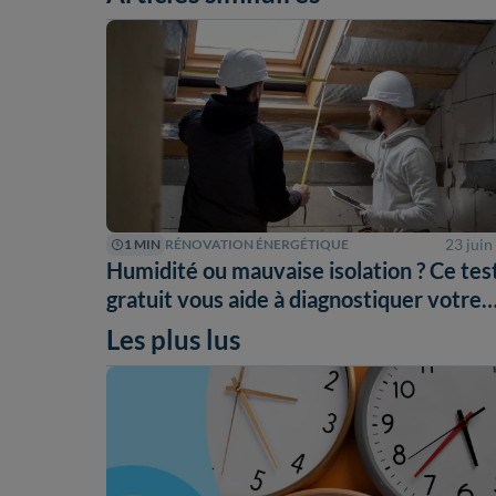
23 juin
1 MIN
RÉNOVATION ÉNERGÉTIQUE
Humidité ou mauvaise isolation ? Ce tes
gratuit vous aide à diagnostiquer votre
maison
Les plus lus