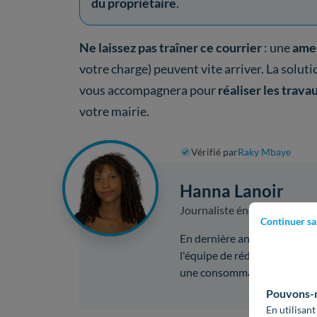
du propriétaire
.
Ne laissez pas traîner ce courrier
: une
ame
votre charge) peuvent vite arriver. La solut
vous accompagnera pour
réaliser les trava
votre mairie.
Vérifié par
Raky Mbaye
Hanna Lanoir
Journaliste énergie et rénov
Continuer sa
En dernière année de Master 
l'équipe de rédaction en 2026
une consommation d’énergie
Pouvons-no
En utilisant