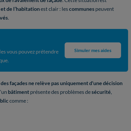
ux de ravalement de façade
. Cette situation est
et de l’habitation
est clair : les
communes
peuvent
ivés
.
Simuler mes aides
les vous pouvez prétendre
que.
 des façades ne relève pas uniquement d'une décision
u'un
bâtiment
présente des problèmes de
sécurité
,
blic
comme :