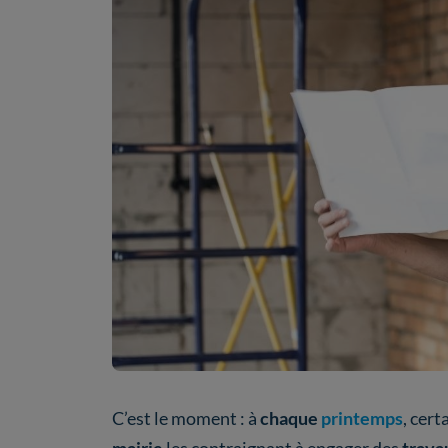
C’est le moment : à
chaque
printemps
, cer