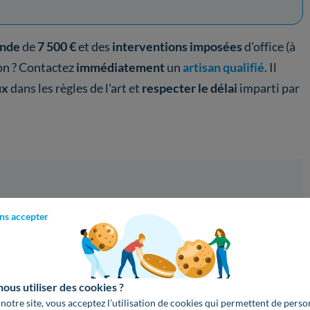
nde
de
7 500 €
et des
interventions imposées
d'office (à
ion ? Contactez
immédiatement
un
artisan qualifié
. Il
ux
dans les règles de l'art et
respecter le délai
imparti par
ation
ns accepter
Métiers de la Rédaction et de la Traduction, Hanna rejoint
. Soucieuse d’aider, elle a pour objectif de vous guider vers
 économique et responsable !
us utiliser des cookies ?
 notre site, vous acceptez l’utilisation de cookies qui permettent de perso