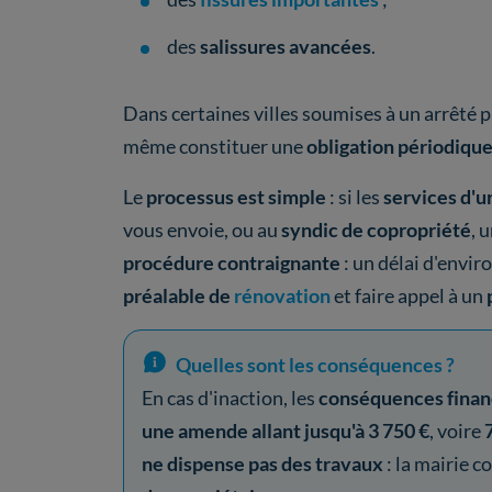
des
salissures avancées
.
Dans certaines villes soumises à un arrêté
même constituer une
obligation périodiqu
Le
processus est simple
: si les
services d'
vous envoie, ou au
syndic de copropriété
, 
procédure contraignante
: un délai d'envir
préalable de
rénovation
et faire appel à un
Quelles sont les conséquences ?
En cas d'inaction, les
conséquences finan
une amende allant jusqu'à 3 750 €
, voire
ne dispense pas des travaux
: la mairie c