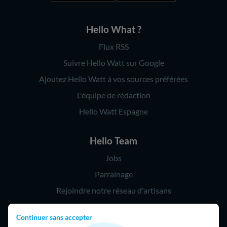
Hello What ?
Flux RSS
Suivre Hello Watt sur Google
Ajoutez Hello Watt à vos sources préférées
L'équipe de rédaction
Hello Watt Espagne
Hello Team
Jobs
Parrainage
Rejoindre notre réseau d'artisans
Continuer sans accepter
Hello !