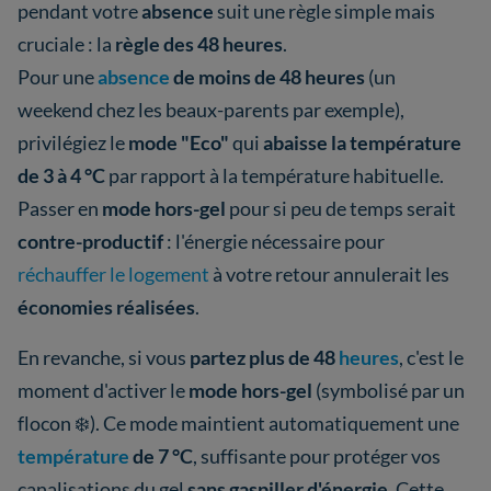
pendant votre
absence
suit une règle simple mais
cruciale : la
règle des 48 heures
.
Pour une
absence
de moins de 48 heures
(un
weekend chez les beaux-parents par exemple),
privilégiez le
mode "Eco"
qui
abaisse la température
de 3 à 4 °C
par rapport à la température habituelle.
Passer en
mode hors-gel
pour si peu de temps serait
contre-productif
: l'énergie nécessaire pour
réchauffer le logement
à votre retour annulerait les
économies réalisées
.
En revanche, si vous
partez plus de 48
heures
, c'est le
moment d'activer le
mode hors-gel
(symbolisé par un
flocon ❄️). Ce mode maintient automatiquement une
température
de 7 °C
, suffisante pour protéger vos
canalisations du gel
sans gaspiller d'énergie
. Cette