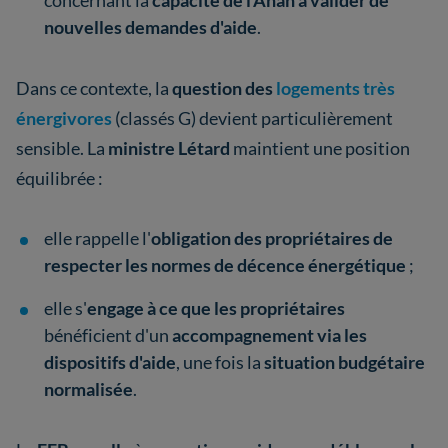
concernant la
capacité de l'Anah à valider de
nouvelles demandes d'aide
.
Dans ce contexte, la
question des
logements très
énergivores
(classés G) devient particulièrement
sensible. La
ministre Létard
maintient une position
équilibrée :
elle rappelle l'
obligation des propriétaires de
respecter les normes de décence énergétique
;
elle s'
engage à ce que les propriétaires
bénéficient d'un
accompagnement via les
dispositifs d'aide
, une fois la
situation budgétaire
normalisée
.