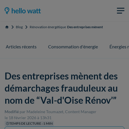
Blog
Rénovation énergétique
Des entreprises mènent des démarchages
Accueil
Articles récents
Consommation d'énergie
Énergies 
Des entreprises mènent des
démarchages frauduleux au
nom de “Val-d'Oise Rénov’”
Modifié
par Madeleine Toumazet, Content Manager
le 18 février 2026 à 13h31
TEMPS DE LECTURE : 1 MIN