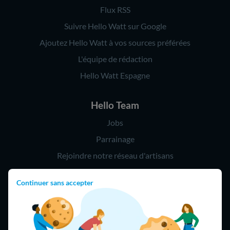
Flux RSS
Suivre Hello Watt sur Google
Ajoutez Hello Watt à vos sources préférées
L'équipe de rédaction
Hello Watt Espagne
Hello Team
Jobs
Parrainage
Rejoindre notre réseau d'artisans
Continuer sans accepter
Hello !
09 75 18 60 60
(8h-21h)
75018 Paris