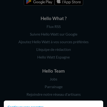
Hello What ?
Flux RSS
Suivre Hello Watt sur Google
Ajoutez Hello Watt à vos sources préférées
L'équipe de rédaction
Hello Watt Espagne
Hello Team
Jobs
Parrainage
Rejoindre notre réseau d'artisans
Continuer sans accepter