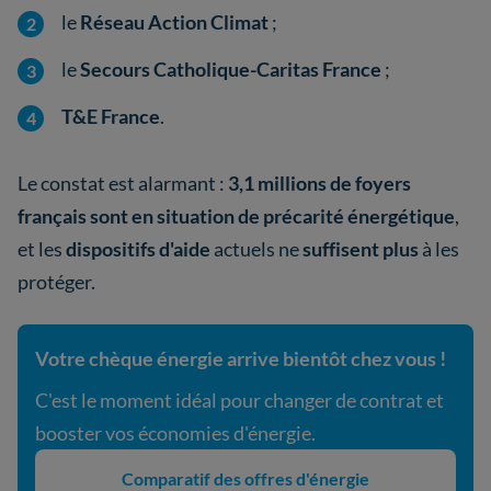
le
Réseau Action Climat
;
le
Secours Catholique-Caritas France
;
T&E France
.
Le constat est alarmant :
3,1 millions de foyers
français sont en situation de précarité énergétique
,
et les
dispositifs d'aide
actuels ne
suffisent plus
à les
protéger.
Votre chèque énergie arrive bientôt chez vous !
C'est le moment idéal pour changer de contrat et
booster vos économies d'énergie.
Comparatif des offres d'énergie