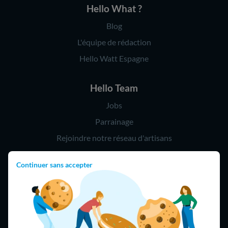
Hello What ?
Blog
L'équipe de rédaction
Hello Watt Espagne
Hello Team
Jobs
Parrainage
Rejoindre notre réseau d'artisans
Continuer sans accepter
Hello !
09 75 18 60 60
(8h-21h)
75018 Paris