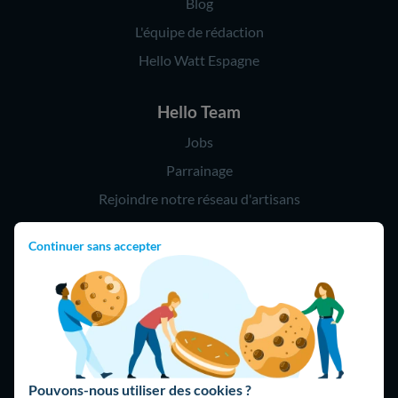
Blog
L'équipe de rédaction
Hello Watt Espagne
Hello Team
Jobs
Parrainage
Rejoindre notre réseau d'artisans
Continuer sans accepter
Hello !
09 75 18 60 60
(8h-21h)
75018 Paris
Pouvons-nous utiliser des cookies ?