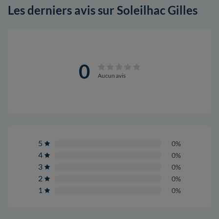
Les derniers avis sur Soleilhac Gilles
0
Aucun avis
5
0%
4
0%
3
0%
2
0%
1
0%