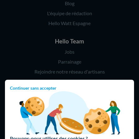
Blog
L'équipe de rédaction
Hello Watt Espagne
Hello Team
Jobs
Parrainage
Rejoindre notre réseau d'artisans
Continuer sans accepter
Hello !
09 75 18 60 60
(8h-21h)
75018 Paris
Pouvons-nous utiliser des cookies ?