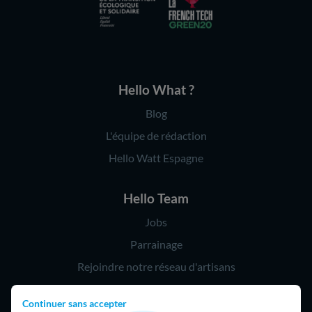
Hello What ?
Blog
L'équipe de rédaction
Hello Watt Espagne
Hello Team
Jobs
Parrainage
Rejoindre notre réseau d'artisans
Continuer sans accepter
Hello !